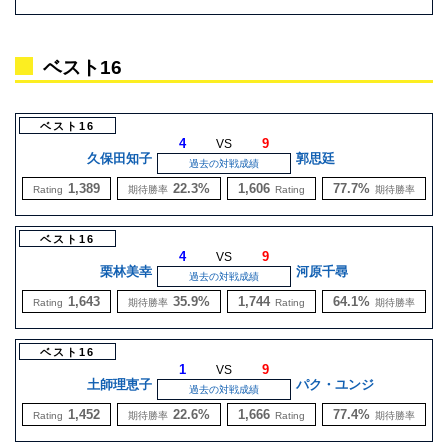
ベスト16
ベスト16
4
9
VS
久保田知子
郭思廷
過去の対戦成績
1,389
22.3%
1,606
77.7%
Rating
期待勝率
Rating
期待勝率
ベスト16
4
9
VS
栗林美幸
河原千尋
過去の対戦成績
1,643
35.9%
1,744
64.1%
Rating
期待勝率
Rating
期待勝率
ベスト16
1
9
VS
土師理恵子
パク・ユンジ
過去の対戦成績
1,452
22.6%
1,666
77.4%
Rating
期待勝率
Rating
期待勝率