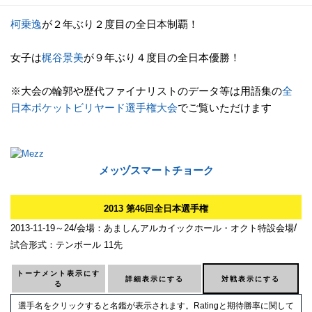
柯乗逸
が２年ぶり２度目の全日本制覇！
女子は
梶谷景美
が９年ぶり４度目の全日本優勝！
※大会の輪郭や歴代ファイナリストのデータ等は用語集の
全
日本ポケットビリヤード選手権大会
でご覧いただけます
メッヅスマートチョーク
2013 第46回全日本選手権
/
/
2013-11-19～24
会場：あましんアルカイックホール・オクト特設会場
試合形式：テンボール 11先
選手名をクリックすると名鑑が表示されます。Ratingと期待勝率に関して