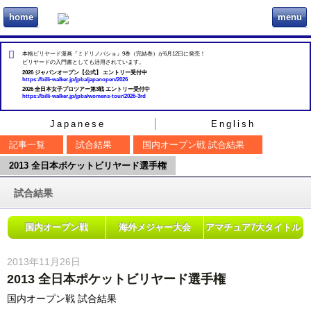
home
menu
ビリヲカ
本格ビリヤード漫画『ミドリノバショ』9巻（完結巻）が6月12日に発売！
ビリヤードの入門書としても活用されています。
2026 ジャパンオープン【公式】 エントリー受付中
https://billi-walker.jp/jpba/japanopen/2026
2026 全日本女子プロツアー第3戦 エントリー受付中
https://billi-walker.jp/jpba/womens-tour/2026-3rd
Japanese
English
記事一覧
試合結果
国内オープン戦 試合結果
2013 全日本ポケットビリヤード選手権
試合結果
国内オープン戦
海外メジャー大会
アマチュア7大タイトル
2013年11月26日
2013 全日本ポケットビリヤード選手権
国内オープン戦 試合結果