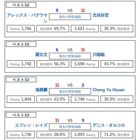
ベスト32
9
11
VS
アレックス・パグラヤ
北谷好宏
過去の対戦成績
ン
1,766
69.7%
1,621
30.3%
Rating
期待勝率
Rating
期待勝率
ベスト32
6
11
VS
羅立文
川端聡
過去の対戦成績
1,742
56.3%
1,698
43.7%
Rating
期待勝率
Rating
期待勝率
ベスト32
11
2
VS
張榮麟
Cheng Yu Hsuan
過去の対戦成績
1,844
63.5%
1,748
36.5%
Rating
期待勝率
Rating
期待勝率
ベスト32
11
9
VS
エフレン・レイズ
デニス・オルコロ
過去の対戦成績
1,736
28.8%
1,893
71.2%
Rating
期待勝率
Rating
期待勝率