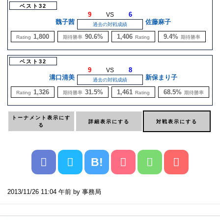
ベスト32
9
6
VS
魏子茜
佐藤麻子
過去の対戦成績
1,800
90.6%
1,406
9.4%
Rating
期待勝率
Rating
期待勝率
ベスト32
9
8
VS
溝口清美
新保まり子
過去の対戦成績
1,326
31.5%
1,461
68.5%
Rating
期待勝率
Rating
期待勝率
B!
2013/11/26 11:04 午前 by 事務局