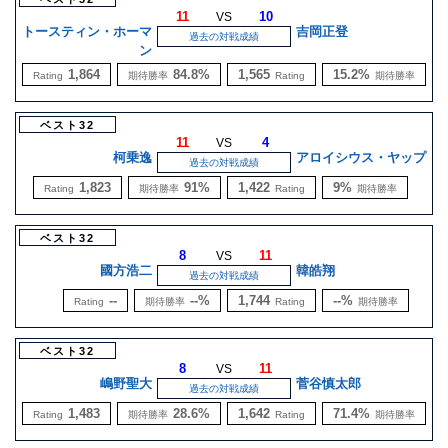
11
10
VS
トースティン・ホーマ
吉岡正登
過去の対戦成績
ン
1,864
84.8%
1,565
15.2%
Rating
期待勝率
Rating
期待勝率
ベスト32
11
4
VS
柯乗逸
アロイシウス・ヤップ
過去の対戦成績
1,823
91%
1,422
9%
Rating
期待勝率
Rating
期待勝率
ベスト32
8
11
VS
國方浩二
韓皓翔
過去の対戦成績
--
--%
1,744
--%
Rating
期待勝率
Rating
期待勝率
ベスト32
8
11
VS
嶋野聖大
菅谷慎太郎
過去の対戦成績
1,483
28.6%
1,642
71.4%
Rating
期待勝率
Rating
期待勝率