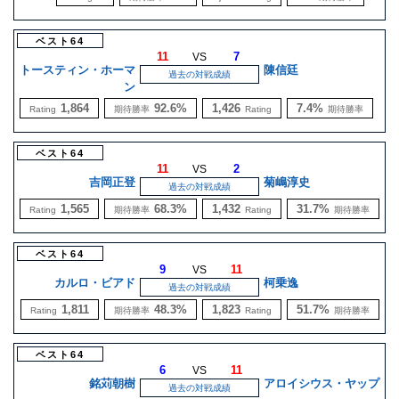
ベスト64
11
7
VS
トースティン・ホーマ
陳信廷
過去の対戦成績
ン
1,864
92.6%
1,426
7.4%
Rating
期待勝率
Rating
期待勝率
ベスト64
11
2
VS
吉岡正登
菊嶋淳史
過去の対戦成績
1,565
68.3%
1,432
31.7%
Rating
期待勝率
Rating
期待勝率
ベスト64
9
11
VS
カルロ・ビアド
柯乗逸
過去の対戦成績
1,811
48.3%
1,823
51.7%
Rating
期待勝率
Rating
期待勝率
ベスト64
6
11
VS
銘苅朝樹
アロイシウス・ヤップ
過去の対戦成績