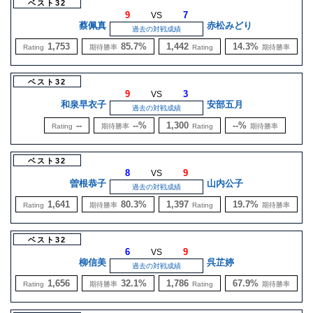
ベスト32
9
7
VS
蔡佩真
赤松みどり
過去の対戦成績
1,753
85.7%
1,442
14.3%
Rating
期待勝率
Rating
期待勝率
ベスト32
9
3
VS
和泉早衣子
安部五月
過去の対戦成績
--
--%
1,300
--%
Rating
期待勝率
Rating
期待勝率
ベスト32
8
9
VS
曽根恭子
山内公子
過去の対戦成績
1,641
80.3%
1,397
19.7%
Rating
期待勝率
Rating
期待勝率
ベスト32
6
9
VS
柳信美
呉芷婷
過去の対戦成績
1,656
32.1%
1,786
67.9%
Rating
期待勝率
Rating
期待勝率