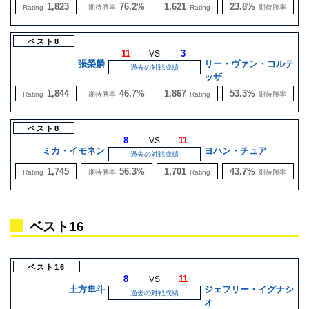
1,823
76.2%
1,621
23.8%
Rating
期待勝率
Rating
期待勝率
ベスト8
11
3
VS
張榮麟
リー・ヴァン・コルテ
過去の対戦成績
ッザ
1,844
46.7%
1,867
53.3%
Rating
期待勝率
Rating
期待勝率
ベスト8
8
11
VS
ミカ・イモネン
ヨハン・チュア
過去の対戦成績
1,745
56.3%
1,701
43.7%
Rating
期待勝率
Rating
期待勝率
ベスト16
ベスト16
8
11
VS
土方隼斗
ジェフリー・イグナシ
過去の対戦成績
オ