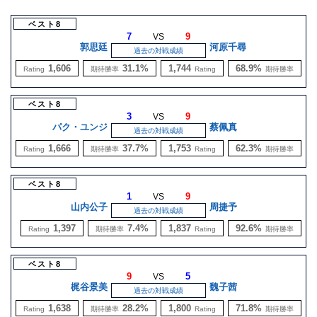
ベスト8
7
9
VS
郭思廷
河原千尋
過去の対戦成績
1,606
31.1%
1,744
68.9%
Rating
期待勝率
Rating
期待勝率
ベスト8
3
9
VS
パク・ユンジ
蔡佩真
過去の対戦成績
1,666
37.7%
1,753
62.3%
Rating
期待勝率
Rating
期待勝率
ベスト8
1
9
VS
山内公子
周捷予
過去の対戦成績
1,397
7.4%
1,837
92.6%
Rating
期待勝率
Rating
期待勝率
ベスト8
9
5
VS
梶谷景美
魏子茜
過去の対戦成績
1,638
28.2%
1,800
71.8%
Rating
期待勝率
Rating
期待勝率