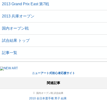
2013 Grand Prix East 第7戦
2013 兵庫オープン
国内オープン戦
試合結果 トップ
記事一覧
ニューアート式初心者応援サイト
関連記事
国内オープン戦 試合結果
2010 全日本選手権 男子 結果