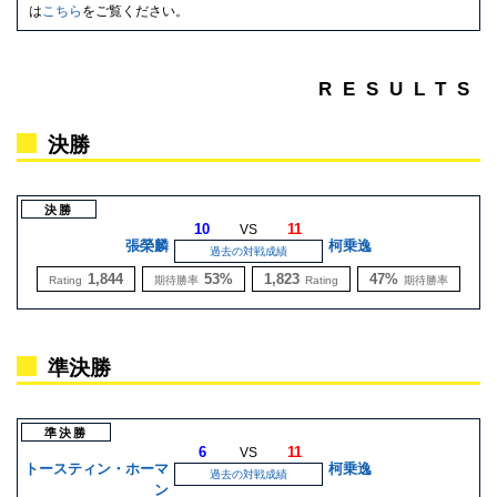
は
こちら
をご覧ください。
RESULTS
決勝
決勝
10
11
VS
張榮麟
柯乗逸
過去の対戦成績
1,844
53%
1,823
47%
Rating
期待勝率
Rating
期待勝率
準決勝
準決勝
6
11
VS
トースティン・ホーマ
柯乗逸
過去の対戦成績
ン