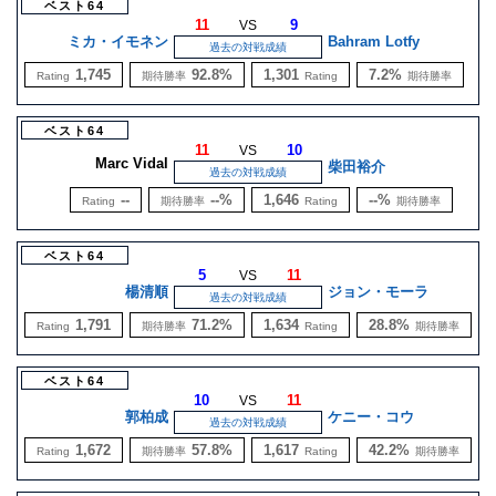
ベスト64
11
9
VS
ミカ・イモネン
Bahram Lotfy
過去の対戦成績
1,745
92.8%
1,301
7.2%
Rating
期待勝率
Rating
期待勝率
ベスト64
11
10
VS
Marc Vidal
柴田裕介
過去の対戦成績
--
--%
1,646
--%
Rating
期待勝率
Rating
期待勝率
ベスト64
5
11
VS
楊清順
ジョン・モーラ
過去の対戦成績
1,791
71.2%
1,634
28.8%
Rating
期待勝率
Rating
期待勝率
ベスト64
10
11
VS
郭柏成
ケニー・コウ
過去の対戦成績
1,672
57.8%
1,617
42.2%
Rating
期待勝率
Rating
期待勝率