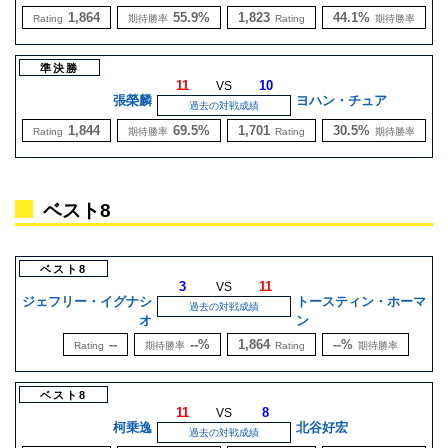
1,864
55.9%
1,823
44.1%
Rating
期待勝率
Rating
期待勝率
準決勝
11
10
VS
張榮麟
ヨハン・チュア
過去の対戦成績
1,844
69.5%
1,701
30.5%
Rating
期待勝率
Rating
期待勝率
ベスト8
ベスト8
3
11
VS
ジェフリー・イグナシ
トースティン・ホーマ
過去の対戦成績
オ
ン
--
--%
1,864
--%
Rating
期待勝率
Rating
期待勝率
ベスト8
11
8
VS
柯乗逸
北谷好宏
過去の対戦成績