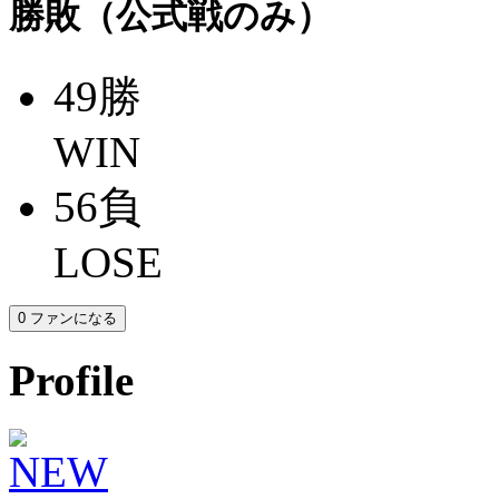
勝敗（公式戦のみ）
49
勝
WIN
56
負
LOSE
0
ファンになる
Profile