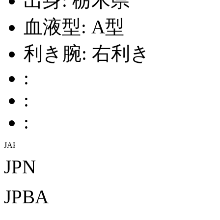
出身:
栃木県
血液型:
A型
利き腕:
右利き
:
:
:
JPN
JPBA