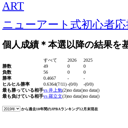
ニューアート式初心者応
個人成績
＊本選以降の結果を
すべて
2026
2025
勝数
49
0
0
負数
56
0
0
勝率
0.4667
-
-
ヒルヒル勝率
0.6364(7/11)
-(0/0)
-(0/0)
最も勝っている相手
vs 井上勉
(2)
no data()
no data()
最も負けている相手
vs 羅立文
(3)
no data()
no data()
から過去10年間のJPBAランキング
12月末現在