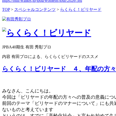
https://billi-walker.jp/jpba/womens-tour/2026-3rd
TOP
>
スペシャルコンテンツ
>
らくらく！ビリヤード
JPBA40期生 有田 秀彰プロ
内容
有田プロによる、らくらくビリヤードのススメ
らくらく！ビリヤード ４、年配の方
みなさん、こんにちは。
今回は「ビリヤードの年配の方々への普及の意義につ
前回のテーマ「ビリヤードのマナーについて」にも共
ないものと考えています
というのは、すでに「高齢化社会」と言われ始めて久