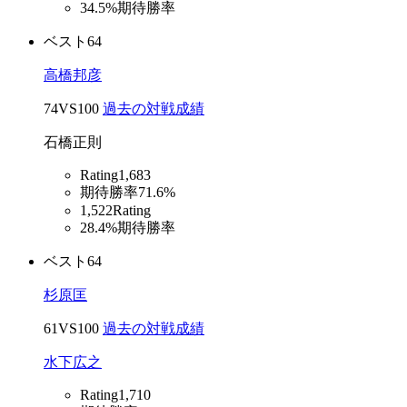
34.5%
期待勝率
ベスト64
高橋邦彦
74
VS
100
過去の対戦成績
石橋正則
Rating
1,683
期待勝率
71.6%
1,522
Rating
28.4%
期待勝率
ベスト64
杉原匡
61
VS
100
過去の対戦成績
水下広之
Rating
1,710