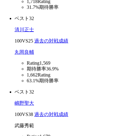
1,718
Rating
31.7%
期待勝率
ベスト32
清川正士
100
VS
25
過去の対戦成績
丸岡良輔
Rating
1,569
期待勝率
36.9%
1,662
Rating
63.1%
期待勝率
ベスト32
嶋野聖大
100
VS
38
過去の対戦成績
武藤秀範