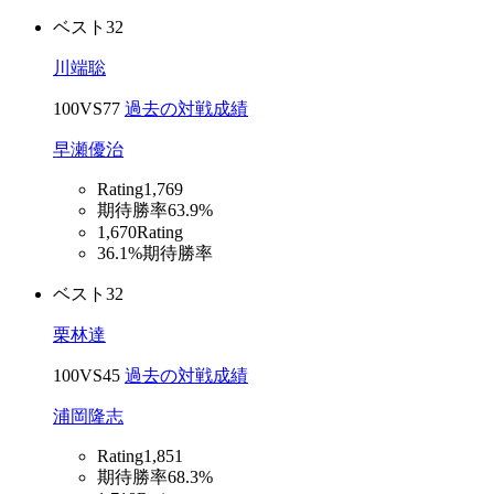
ベスト32
川端聡
100
VS
77
過去の対戦成績
早瀬優治
Rating
1,769
期待勝率
63.9%
1,670
Rating
36.1%
期待勝率
ベスト32
栗林達
100
VS
45
過去の対戦成績
浦岡隆志
Rating
1,851
期待勝率
68.3%