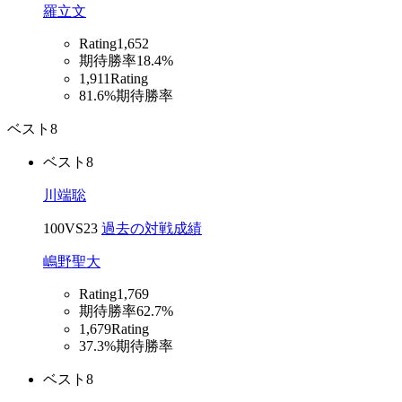
羅立文
Rating
1,652
期待勝率
18.4%
1,911
Rating
81.6%
期待勝率
ベスト8
ベスト8
川端聡
100
VS
23
過去の対戦成績
嶋野聖大
Rating
1,769
期待勝率
62.7%
1,679
Rating
37.3%
期待勝率
ベスト8