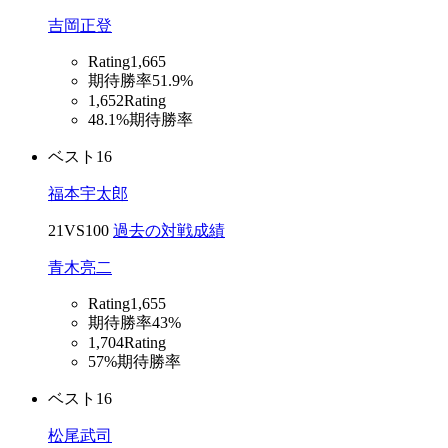
吉岡正登
Rating
1,665
期待勝率
51.9%
1,652
Rating
48.1%
期待勝率
ベスト16
福本宇太郎
21
VS
100
過去の対戦成績
青木亮二
Rating
1,655
期待勝率
43%
1,704
Rating
57%
期待勝率
ベスト16
松尾武司