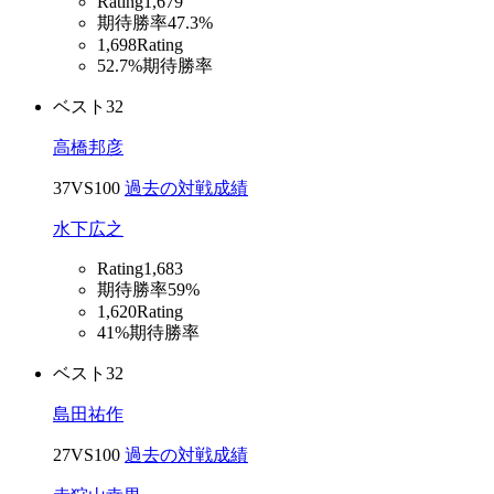
Rating
1,679
期待勝率
47.3%
1,698
Rating
52.7%
期待勝率
ベスト32
高橋邦彦
37
VS
100
過去の対戦成績
水下広之
Rating
1,683
期待勝率
59%
1,620
Rating
41%
期待勝率
ベスト32
島田祐作
27
VS
100
過去の対戦成績