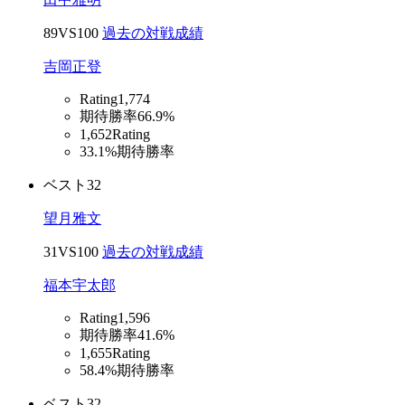
89
VS
100
過去の対戦成績
吉岡正登
Rating
1,774
期待勝率
66.9%
1,652
Rating
33.1%
期待勝率
ベスト32
望月雅文
31
VS
100
過去の対戦成績
福本宇太郎
Rating
1,596
期待勝率
41.6%
1,655
Rating
58.4%
期待勝率
ベスト32