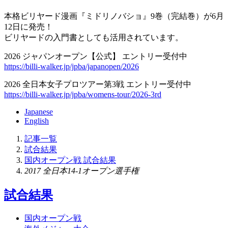
本格ビリヤード漫画『ミドリノバショ』9巻（完結巻）が6月
12日に発売！
ビリヤードの入門書としても活用されています。
2026 ジャパンオープン【公式】 エントリー受付中
https://billi-walker.jp/jpba/japanopen/2026
2026 全日本女子プロツアー第3戦 エントリー受付中
https://billi-walker.jp/jpba/womens-tour/2026-3rd
Japanese
English
記事一覧
試合結果
国内オープン戦 試合結果
2017 全日本14-1オープン選手権
試合結果
国内オープン戦