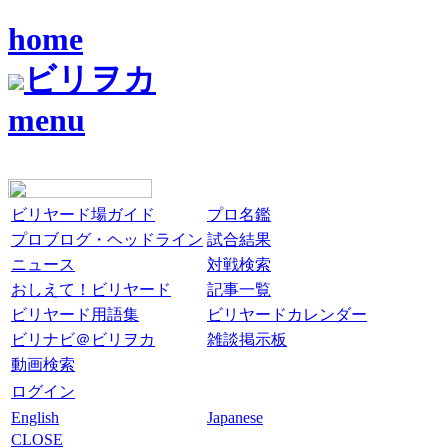
home
ビリヲカ
menu
ビリヤード場ガイド
プロ名鑑
プロブログ・ヘッドライン
試合結果
ニュース
対戦検索
おしえて！ビリヤード
記事一覧
ビリヤード用語集
ビリヤードカレンダー
ビリナビ＠ビリヲカ
雑談掲示板
動画検索
ログイン
English
Japanese
CLOSE