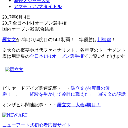
海外メジャー大会
アマチュア7大タイトル
2017年6月 4日
2017 全日本14-1オープン選手権
国内オープン戦 試合結果
羅立文
が2年ぶり4度目の14-1制覇！ 準優勝は
川端聡
！！
※大会の概要や歴代ファイナリスト、各年度のトーナメント
表は用語集の
全日本14-1オープン選手権
でご覧いただけます
ビリヤードデイズ関連記事・・・
羅立文が4度目の優
勝！
、
「経験を生かして冷静に戦えた」・羅立文の談話
オンザヒル関連記事・・・
羅立文、大会4勝目！
ニューアート式初心者応援サイト