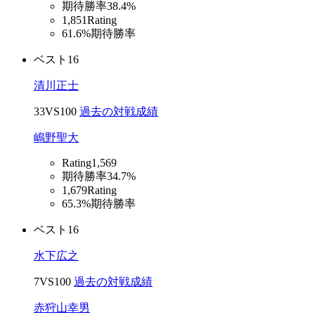
期待勝率
38.4%
1,851
Rating
61.6%
期待勝率
ベスト16
清川正士
33
VS
100
過去の対戦成績
嶋野聖大
Rating
1,569
期待勝率
34.7%
1,679
Rating
65.3%
期待勝率
ベスト16
水下広之
7
VS
100
過去の対戦成績
赤狩山幸男