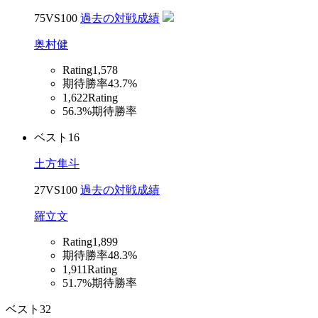
75
VS
100
過去の対戦成績
奥村健
Rating
1,578
期待勝率
43.7%
1,622
Rating
56.3%
期待勝率
ベスト16
土方隼斗
27
VS
100
過去の対戦成績
羅立文
Rating
1,899
期待勝率
48.3%
1,911
Rating
51.7%
期待勝率
ベスト32