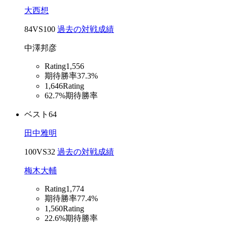
大西想
84
VS
100
過去の対戦成績
中澤邦彦
Rating
1,556
期待勝率
37.3%
1,646
Rating
62.7%
期待勝率
ベスト64
田中雅明
100
VS
32
過去の対戦成績
梅木大輔
Rating
1,774
期待勝率
77.4%
1,560
Rating
22.6%
期待勝率