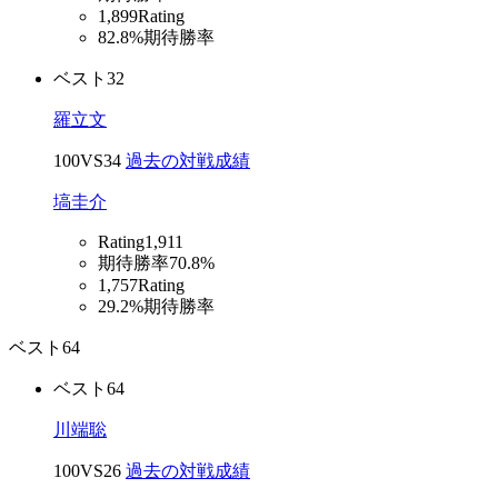
1,899
Rating
82.8%
期待勝率
ベスト32
羅立文
100
VS
34
過去の対戦成績
塙圭介
Rating
1,911
期待勝率
70.8%
1,757
Rating
29.2%
期待勝率
ベスト64
ベスト64
川端聡
100
VS
26
過去の対戦成績