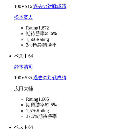
100
VS
16
過去の対戦成績
松本寛人
Rating
1,672
期待勝率
65.6%
1,560
Rating
34.4%
期待勝率
ベスト64
鈴木清司
100
VS
35
過去の対戦成績
広田大輔
Rating
1,665
期待勝率
62.5%
1,576
Rating
37.5%
期待勝率
ベスト64