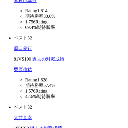
赤狩山幸男
Rating
1,614
期待勝率
30.6%
1,756
Rating
69.4%
期待勝率
ベスト32
原口俊行
81
VS
100
過去の対戦成績
栗原信祐
Rating
1,628
期待勝率
57.4%
1,576
Rating
42.6%
期待勝率
ベスト32
大井直幸