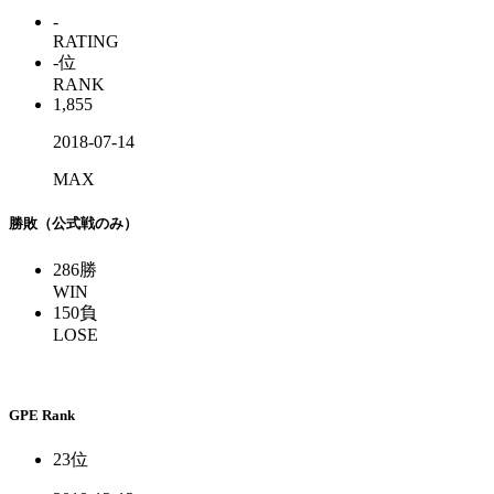
-
RATING
-
位
RANK
1,855
2018-07-14
MAX
勝敗（公式戦のみ）
286
勝
WIN
150
負
LOSE
GPE Rank
23
位