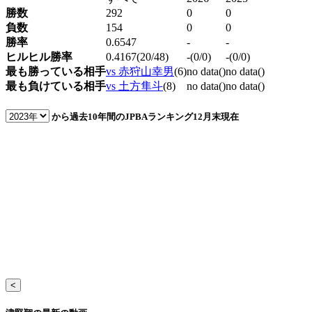
勝数
292
0
0
負数
154
0
0
勝率
0.6547
-
-
ヒルヒル勝率
0.4167(20/48)
-(0/0)
-(0/0)
最も勝っている相手
vs 赤狩山幸男
(6)
no data()
no data()
最も負けている相手
vs 土方隼斗
(8)
no data()
no data()
から過去10年間のJPBAランキング
12月末現在
<