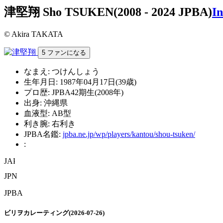
津堅翔
Sho TSUKEN
(2008 - 2024 JPBA)
In
© Akira TAKATA
5
ファンになる
なまえ:
つけんしょう
生年月日:
1987年04月17日(39歳)
プロ歴:
JPBA42期生(2008年)
出身:
沖縄県
血液型:
AB型
利き腕:
右利き
JPBA名鑑:
jpba.ne.jp/wp/players/kantou/shou-tsuken/
:
JPN
JPBA
ビリヲカレーティング(2026-07-26)