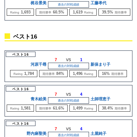
梶谷景美
工藤孝代
過去の対戦成績
1,693
60.5%
1,619
39.5%
Rating
期待勝率
Rating
期待勝率
ベスト16
ベスト16
7
1
VS
河原千尋
新保まり子
過去の対戦成績
1,784
84%
1,496
16%
Rating
期待勝率
Rating
期待勝率
ベスト16
7
4
VS
青木絵美
土師理恵子
過去の対戦成績
1,581
61.6%
1,499
38.4%
Rating
期待勝率
Rating
期待勝率
ベスト16
7
4
VS
野内麻聖美
土屋純子
過去の対戦成績