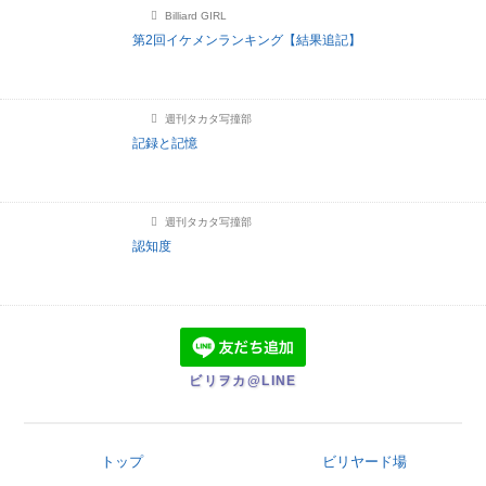
Billiard GIRL
第2回イケメンランキング【結果追記】
週刊タカタ写撞部
記録と記憶
週刊タカタ写撞部
認知度
ビリヲカ@LINE
トップ
ビリヤード場