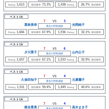
1,613
73.3%
1,438
26.7%
Rating
期待勝率
Rating
期待勝率
ベスト16
7
3
VS
栗林美幸
光岡純子
過去の対戦成績
1,666
67.9%
1,536
32.1%
Rating
期待勝率
Rating
期待勝率
ベスト16
7
6
VS
夕川景子
山内公子
過去の対戦成績
1,657
67.1%
1,533
32.9%
Rating
期待勝率
Rating
期待勝率
ベスト16
7
4
VS
久保田知子
元廣麗子
過去の対戦成績
1,511
59.4%
1,445
40.6%
Rating
期待勝率
Rating
期待勝率
ベスト16
7
4
VS
梶谷景美
高木まき子
過去の対戦成績