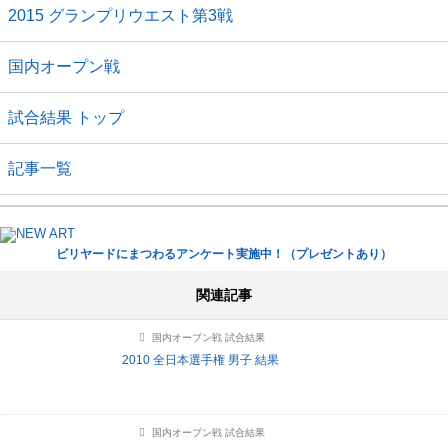
2015 グランプリウエスト第3戦
国内オープン戦
試合結果 トップ
記事一覧
ビリヤードにまつわるアンケート実施中！（プレゼントあり）
関連記事
国内オープン戦 試合結果
2010 全日本選手権 男子 結果
国内オープン戦 試合結果