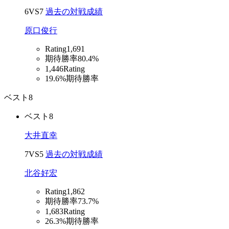
6
VS
7
過去の対戦成績
原口俊行
Rating
1,691
期待勝率
80.4%
1,446
Rating
19.6%
期待勝率
ベスト8
ベスト8
大井直幸
7
VS
5
過去の対戦成績
北谷好宏
Rating
1,862
期待勝率
73.7%
1,683
Rating
26.3%
期待勝率