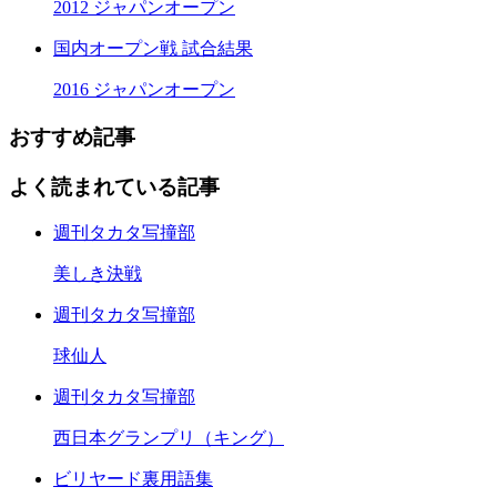
2012 ジャパンオープン
国内オープン戦 試合結果
2016 ジャパンオープン
おすすめ記事
よく読まれている記事
週刊タカタ写撞部
美しき決戦
週刊タカタ写撞部
球仙人
週刊タカタ写撞部
西日本グランプリ（キング）
ビリヤード裏用語集