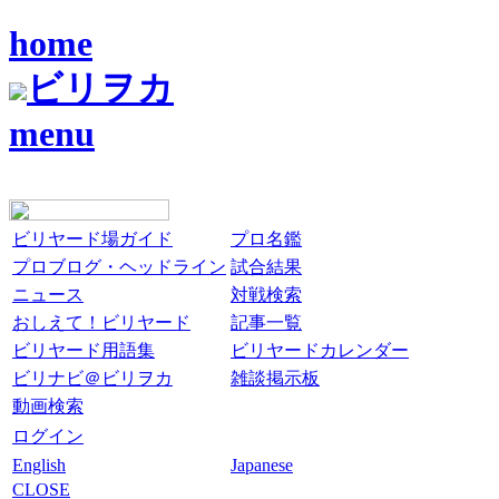
home
ビリヲカ
menu
ビリヤード場ガイド
プロ名鑑
プロブログ・ヘッドライン
試合結果
ニュース
対戦検索
おしえて！ビリヤード
記事一覧
ビリヤード用語集
ビリヤードカレンダー
ビリナビ＠ビリヲカ
雑談掲示板
動画検索
ログイン
English
Japanese
CLOSE