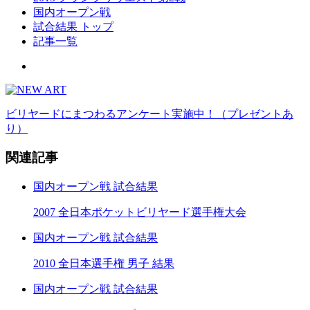
国内オープン戦
試合結果 トップ
記事一覧
ビリヤードにまつわるアンケート実施中！（プレゼントあ
り）
関連記事
国内オープン戦 試合結果
2007 全日本ポケットビリヤード選手権大会
国内オープン戦 試合結果
2010 全日本選手権 男子 結果
国内オープン戦 試合結果