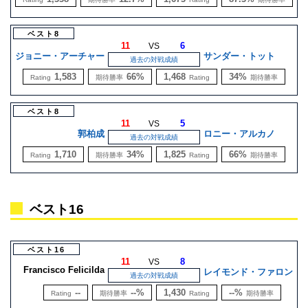
ベスト8
11
6
VS
ジョニー・アーチャー
サンダー・トット
過去の対戦成績
1,583
66%
1,468
34%
Rating
期待勝率
Rating
期待勝率
ベスト8
11
5
VS
郭柏成
ロニー・アルカノ
過去の対戦成績
1,710
34%
1,825
66%
Rating
期待勝率
Rating
期待勝率
ベスト16
ベスト16
11
8
VS
Francisco Felicilda
レイモンド・ファロン
過去の対戦成績
--
--%
1,430
--%
Rating
期待勝率
Rating
期待勝率