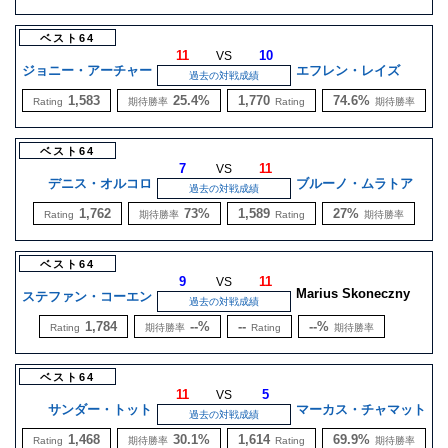
ベスト64
11
10
VS
ジョニー・アーチャー
エフレン・レイズ
過去の対戦成績
1,583
25.4%
1,770
74.6%
Rating
期待勝率
Rating
期待勝率
ベスト64
7
11
VS
デニス・オルコロ
ブルーノ・ムラトア
過去の対戦成績
1,762
73%
1,589
27%
Rating
期待勝率
Rating
期待勝率
ベスト64
9
11
VS
Marius Skoneczny
ステファン・コーエン
過去の対戦成績
1,784
--%
--
--%
Rating
期待勝率
Rating
期待勝率
ベスト64
11
5
VS
サンダー・トット
マーカス・チャマット
過去の対戦成績
1,468
30.1%
1,614
69.9%
Rating
期待勝率
Rating
期待勝率