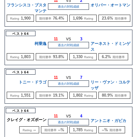
11
2
VS
フランシスコ・ブスタ
オリバー・オートマン
過去の対戦成績
マンテ
1,900
76.4%
1,696
23.6%
Rating
期待勝率
Rating
期待勝率
ベスト64
11
3
VS
柯乗逸
アーネスト・ドミンゲ
過去の対戦成績
ス
1,803
93.8%
1,330
6.2%
Rating
期待勝率
Rating
期待勝率
ベスト64
11
7
VS
トニー・ドラゴ
リー・ヴァン・コルテ
過去の対戦成績
ッザ
1,551
19.1%
1,802
80.9%
Rating
期待勝率
Rating
期待勝率
ベスト64
11
4
VS
クレイグ・オズボーン
アントニオ・ガビカ
過去の対戦成績
--
--%
1,785
--%
Rating
期待勝率
Rating
期待勝率