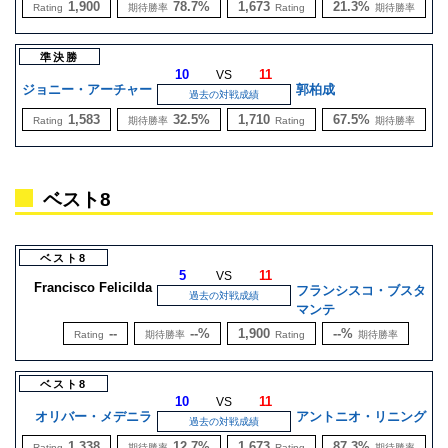
1,900
78.7%
1,673
21.3%
Rating
期待勝率
Rating
期待勝率
準決勝
10
11
VS
ジョニー・アーチャー
郭柏成
過去の対戦成績
1,583
32.5%
1,710
67.5%
Rating
期待勝率
Rating
期待勝率
ベスト8
ベスト8
5
11
VS
Francisco Felicilda
フランシスコ・ブスタ
過去の対戦成績
マンテ
--
--%
1,900
--%
Rating
期待勝率
Rating
期待勝率
ベスト8
10
11
VS
オリバー・メデニラ
アントニオ・リニング
過去の対戦成績
1,338
12.7%
1,673
87.3%
Rating
期待勝率
Rating
期待勝率