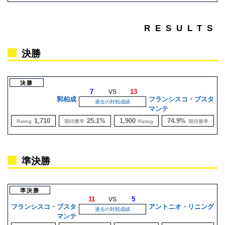
RESULTS
決勝
決勝
7
13
VS
郭柏成
フランシスコ・ブスタ
過去の対戦成績
マンテ
1,710
25.1%
1,900
74.9%
Rating
期待勝率
Rating
期待勝率
準決勝
準決勝
11
5
VS
フランシスコ・ブスタ
アントニオ・リニング
過去の対戦成績
マンテ