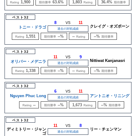
1,900
63.6%
1,803
36.4%
Rating
期待勝率
Rating
期待勝率
ベスト32
8
11
VS
クレイグ・オズボーン
トニー・ドラゴ
過去の対戦成績
1,551
--%
--
--%
Rating
期待勝率
Rating
期待勝率
ベスト32
11
9
VS
Nittiwat Kanjanasri
オリバー・メデニラ
過去の対戦成績
1,338
--%
--
--%
Rating
期待勝率
Rating
期待勝率
ベスト32
6
11
VS
Nguyen Phuc Long
アントニオ・リニング
過去の対戦成績
--
--%
1,673
--%
Rating
期待勝率
Rating
期待勝率
ベスト32
11
8
VS
ディミトリー・ジャン
リー・チェンマン
過去の対戦成績
ゴ