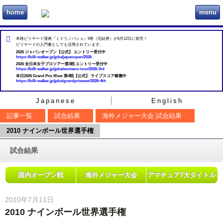
home
menu
ビリヲカ
本格ビリヤード漫画『ミドリノバショ』9巻（完結巻）が6月12日に発売！
ビリヤードの入門書としても活用されています。
2026 ジャパンオープン【公式】 エントリー受付中
https://billi-walker.jp/jpba/japanopen/2026
2026 全日本女子プロツアー第3戦 エントリー受付中
https://billi-walker.jp/jpba/womens-tour/2026-3rd
本日2026 Grand Prix West 第4戦【公式】 ライブスコア稼働中
https://billi-walker.jp/jpba/grandprixwest/2026-4th
Japanese
English
記事一覧
試合結果
海外メジャー大会 試合結果
2010 ナインボール世界選手権
試合結果
国内オープン戦
海外メジャー大会
アマチュア7大タイトル
2010年7月11日
2010 ナインボール世界選手権