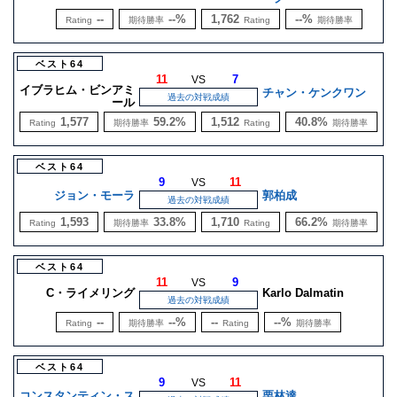
--
--%
1,762
--%
Rating
期待勝率
Rating
期待勝率
ベスト64
11
7
VS
イブラヒム・ビンアミ
チャン・ケンクワン
過去の対戦成績
ール
1,577
59.2%
1,512
40.8%
Rating
期待勝率
Rating
期待勝率
ベスト64
9
11
VS
ジョン・モーラ
郭柏成
過去の対戦成績
1,593
33.8%
1,710
66.2%
Rating
期待勝率
Rating
期待勝率
ベスト64
11
9
VS
C・ライメリング
Karlo Dalmatin
過去の対戦成績
--
--%
--
--%
Rating
期待勝率
Rating
期待勝率
ベスト64
9
11
VS
コンスタンティン・ス
栗林達