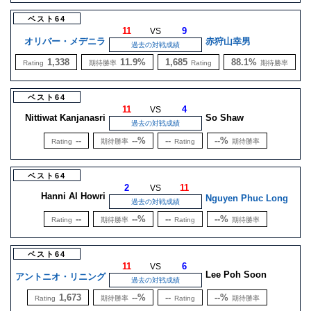
ベスト64
11
9
VS
オリバー・メデニラ
赤狩山幸男
過去の対戦成績
1,338
11.9%
1,685
88.1%
Rating
期待勝率
Rating
期待勝率
ベスト64
11
4
VS
Nittiwat Kanjanasri
So Shaw
過去の対戦成績
--
--%
--
--%
Rating
期待勝率
Rating
期待勝率
ベスト64
2
11
VS
Hanni Al Howri
Nguyen Phuc Long
過去の対戦成績
--
--%
--
--%
Rating
期待勝率
Rating
期待勝率
ベスト64
11
6
VS
Lee Poh Soon
アントニオ・リニング
過去の対戦成績
1,673
--%
--
--%
Rating
期待勝率
Rating
期待勝率