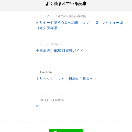
よく読まれている記事
ビリヤード上達の道=脱初心者の掟
ビリヤード脱初心者への道（コツ） 3、マイキュー編
（永久保存版）
ビリヲカ日記
全日本選手権2011観戦ガイド
CueTube
トリックショット！ 日本から世界へ！
週刊タカタ写撞部
初