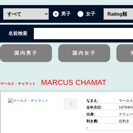
男子
女子
名前検索
国内男子
国内女子
MARCUS CHAMAT
マーカス・チャマット
なまえ:
マーカス
0
生年月日:
1975年0
出身:
スウェー
利き腕:
右利き
: