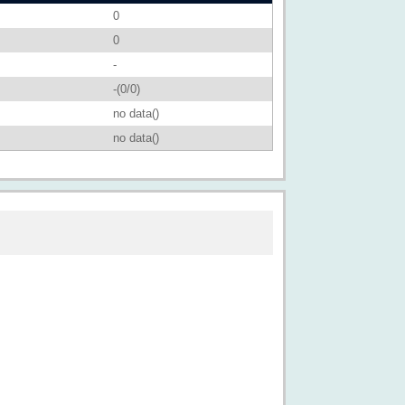
0
0
-
-(0/0)
no data()
no data()