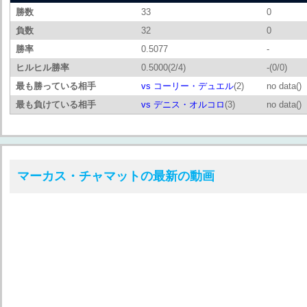
勝数
33
0
負数
32
0
勝率
0.5077
-
ヒルヒル勝率
0.5000(2/4)
-(0/0)
最も勝っている相手
vs コーリー・デュエル
(2)
no data()
最も負けている相手
vs デニス・オルコロ
(3)
no data()
マーカス・チャマットの最新の動画