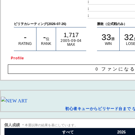
:
:
:
© Akira TAKATA
ビリヲカレーティング(2026-07-26)
勝敗（公式戦のみ）
1,717
-
-
33
32
位
勝
2005-09-04
RATING
RANK
WIN
LOS
MAX
Profile
ファンにな
0
初心者キューからビリヤード台まで 
個人成績
＊本選以降の結果を基にしています。
すべて
2026