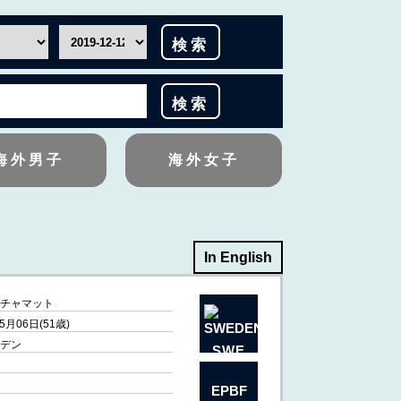
検索
検索
海外男子
海外女子
In English
チャマット
5月06日(51歳)
デン
SWE
EPBF