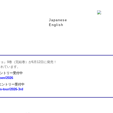
Japanese
English
ョ』9巻（完結巻）が6月12日に発売！
されています。
エントリー受付中
open/2026
 エントリー受付中
ns-tour/2026-3rd