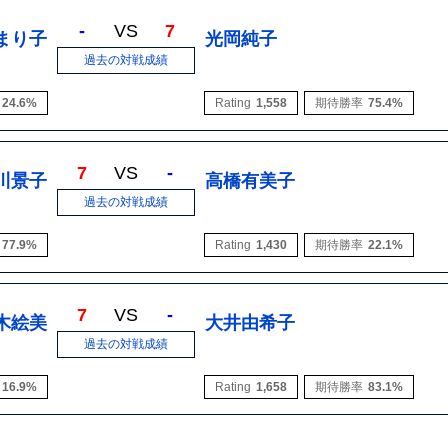
-
VS
7
まり子
光岡純子
過去の対戦成績
24.6%
Rating
1,558
期待勝率
75.4%
7
VS
-
川景子
高橋有美子
過去の対戦成績
77.9%
Rating
1,430
期待勝率
22.1%
7
VS
-
木絵美
大井由希子
過去の対戦成績
16.9%
Rating
1,658
期待勝率
83.1%