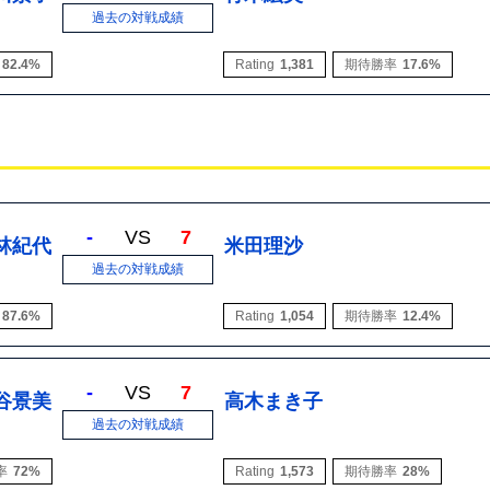
過去の対戦成績
82.4%
Rating
1,381
期待勝率
17.6%
-
VS
7
林紀代
米田理沙
過去の対戦成績
87.6%
Rating
1,054
期待勝率
12.4%
-
VS
7
谷景美
高木まき子
過去の対戦成績
率
72%
Rating
1,573
期待勝率
28%