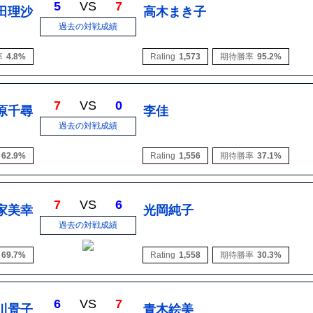
5
VS
7
田理沙
高木まき子
過去の対戦成績
率
4.8%
Rating
1,573
期待勝率
95.2%
7
VS
0
原千尋
李佳
過去の対戦成績
62.9%
Rating
1,556
期待勝率
37.1%
7
VS
6
家美幸
光岡純子
過去の対戦成績
69.7%
Rating
1,558
期待勝率
30.3%
6
VS
7
川景子
青木絵美