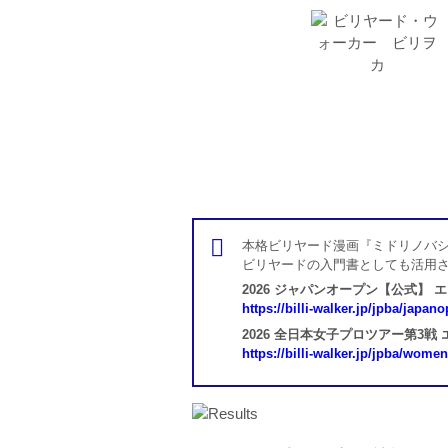
本格ビリヤード漫画『ミドリノバシ
ビリヤードの入門書としても活用
2026 ジャパンオープン【公式】 
https://billi-walker.jp/jpba/japan
2026 全日本女子プロツアー第3戦
https://billi-walker.jp/jpba/wome