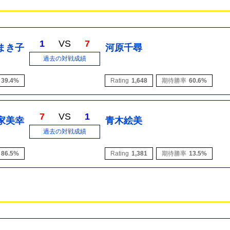
1
VS
7
まき子
河原千尋
過去の対戦成績
39.4%
Rating
1,648
期待勝率
60.6%
7
VS
1
家美幸
青木絵美
過去の対戦成績
86.5%
Rating
1,381
期待勝率
13.5%