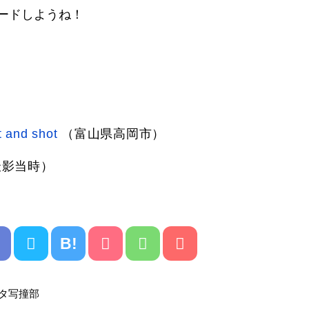
ードしようね！
 and shot
（富山県高岡市）
撮影当時）
B!
タカタ写撞部