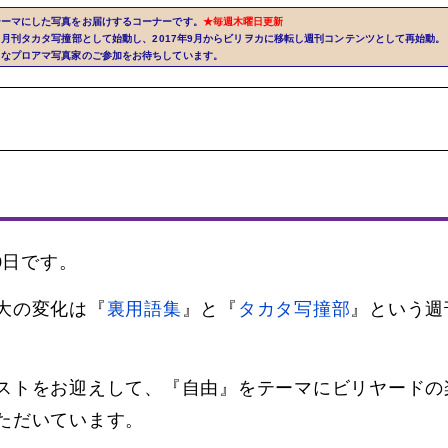
テーマにした写真をお届けするコーナーです。
★毎週木曜日更新
から月刊タカタ写撞部として始動し、2017年9月からビリヲカに移転し週刊コンテンツとして再始動。
きなプロアマ写真家のご参加をお待ちしています。
0日です。
大の変化は『
裏用語集
』と『
タカタ写撞部
』という週
ストをお迎えして、『自由』をテーマにビリヤードの
ただいています。