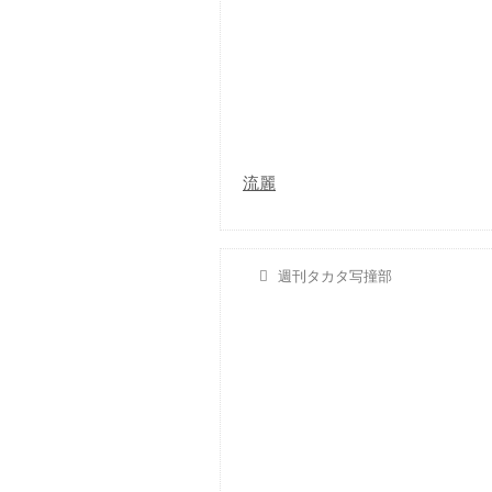
流麗
週刊タカタ写撞部