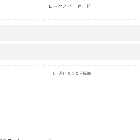
ロックとビリヤード
週刊タカタ写撞部