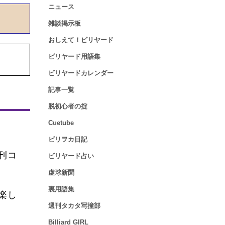
ニュース
雑談掲示板
おしえて！ビリヤード
ビリヤード用語集
ビリヤードカレンダー
記事一覧
脱初心者の掟
Cuetube
ビリヲカ日記
刊コ
ビリヤード占い
虚球新聞
裏用語集
楽し
週刊タカタ写撞部
Billiard GIRL