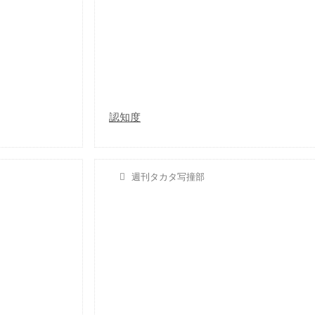
認知度
週刊タカタ写撞部