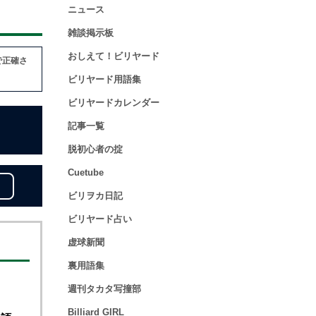
ニュース
雑談掲示板
おしえて！ビリヤード
で正確さ
ビリヤード用語集
ビリヤードカレンダー
記事一覧
脱初心者の掟
Cuetube
ビリヲカ日記
ビリヤード占い
虚球新聞
裏用語集
週刊タカタ写撞部
Billiard GIRL