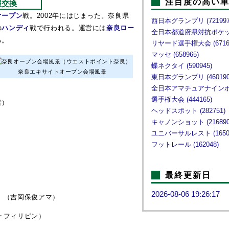
注目度の高い
報交換
オープン
戦。2002年にはじまった。奈良県
西日本グランプリ
(721997
の
ハンディ
戦で行われる。運営には
奈良ロー
全日本都道府県対抗ポケ
る。
リヤード選手権大会
(6716
マッセ
(658965)
蝶ネクタイ
(590945)
奈良エキサイトオープン会場風景
東日本グランプリ
(460190
全日本アマチュアナイン
選手権大会
(444165)
者）
ヘッドスポット
(282751)
キャノンショット
(216890
ユニバーサルレスト
(1650
フットレール
(162048)
最終更新日
2026-08-06 19:26:17
 （吉岡保俊アマ）
＝フィリピン）