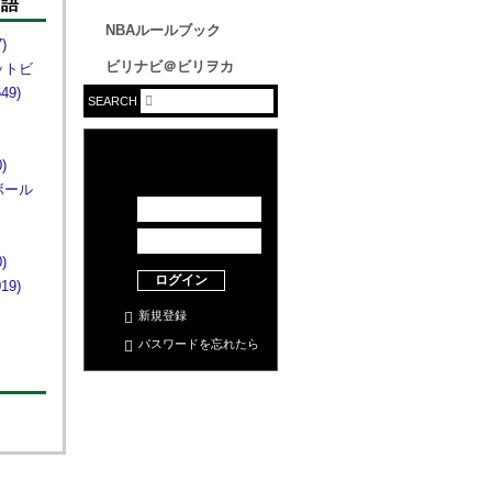
単語
NBAルールブック
)
ビリナビ＠ビリヲカ
ットビ
49)
SEARCH
)
ボール
)
ログイン
19)
新規登録
パスワードを忘れたら