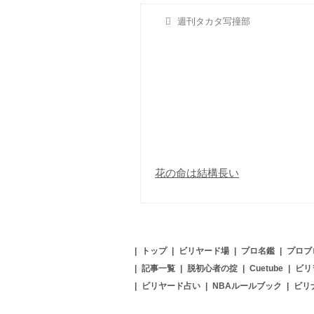
週刊タカタ写撞部
花の命は結構長い
|
トップ
|
ビリヤード場
|
プロ名鑑
|
プロブ
|
記事一覧
|
脱初心者の掟
|
Cuetube
|
ビリ
|
ビリヤード占い
|
NBAルールブック
|
ビリ