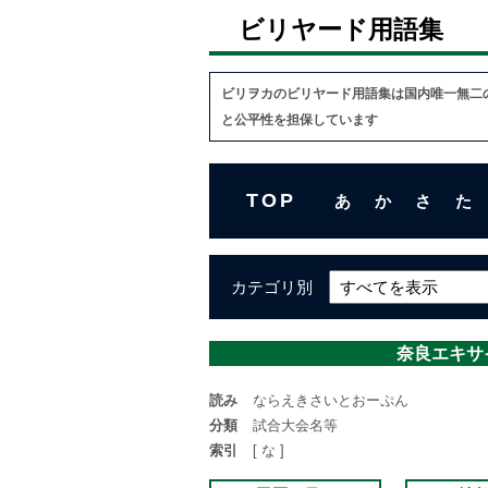
ビリヤード用語集
ビリヲカのビリヤード用語集は国内唯一無二
と公平性を担保しています
TOP
あ
か
さ
た
カテゴリ別
奈良エキサ
読み
ならえきさいとおーぷん
分類
試合大会名等
索引
[ な ]