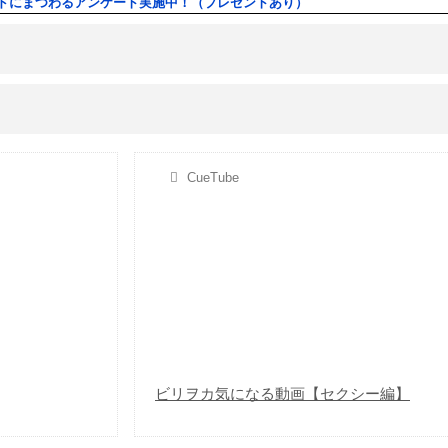
ドにまつわるアンケート実施中！（プレゼントあり）
CueTube
ビリヲカ気になる動画【セクシー編】