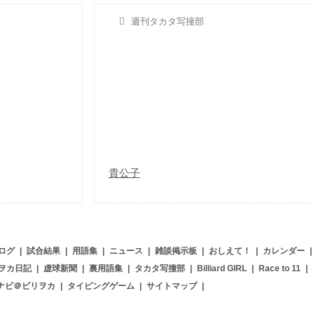
週刊タカタ写撞部
貴公子
ログ
|
試合結果
|
用語集
|
ニュース
|
雑談掲示板
|
おしえて！
|
カレンダー
|
ヲカ日記
|
虚球新聞
|
裏用語集
|
タカタ写撞部
|
Billiard GIRL
|
Race to 11
|
ナビ＠ビリヲカ
|
タイピングゲーム
|
サイトマップ
|