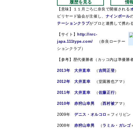
履歴を見る
情
【意味】１１月ごろに奈良で開催される
ビリヤード協会が主催し、
ナインボール
テーションクラブ
がプロと連携して携わ
【サイト】
http://nrc-
japa.111type.com/
（奈良ローテー
ションクラブ）
【参考】歴代優勝者（カッコ内は準優勝
2013年
大井直幸
（
吉岡正登
）
2012年
大井直幸
（堂園雅也アマ）
2011年
大井直幸
（
佐藤正行
）
2010年
赤狩山幸男
（
西村被
アマ）
2009年
デニス・オルコロ
＝フィリピン
2008年
赤狩山幸男
（
ラミル・ガレゴ