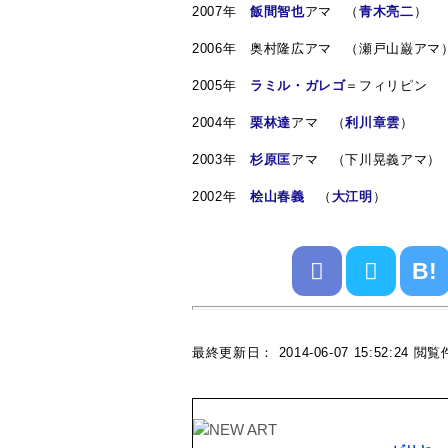
2007年
飯間智也
アマ （
青木亮二
）
2006年 奥村隆広アマ （瀬戸山巌アマ
2005年
ラミル・ガレゴ
＝フィリピン 
2004年
栗林達
アマ （
利川章雲
）
2003年
杉原匡
アマ （下川晃義アマ）
2002年
桧山春義
（
大江明
）
B!
最終更新日： 2014-06-07 15:52:24 閲