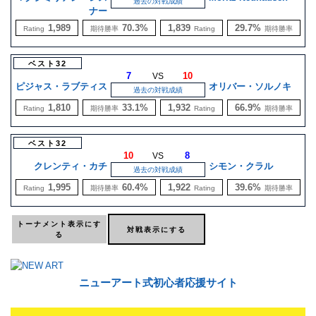
過去の対戦成績
ナー
1,989
70.3%
1,839
29.7%
Rating
期待勝率
Rating
期待勝率
ベスト32
7
10
VS
ピジャス・ラブティス
オリバー・ソルノキ
過去の対戦成績
1,810
33.1%
1,932
66.9%
Rating
期待勝率
Rating
期待勝率
ベスト32
10
8
VS
クレンティ・カチ
シモン・クラル
過去の対戦成績
1,995
60.4%
1,922
39.6%
Rating
期待勝率
Rating
期待勝率
ニューアート式初心者応援サイト