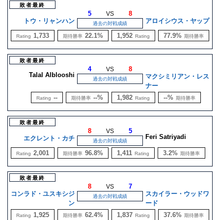
敗者最終
5
8
VS
トウ・リャンハン
アロイシウス・ヤップ
過去の対戦成績
1,733
22.1%
1,952
77.9%
Rating
期待勝率
Rating
期待勝率
敗者最終
4
8
VS
Talal Alblooshi
マクシミリアン・レス
過去の対戦成績
ナー
--
--%
1,982
--%
Rating
期待勝率
Rating
期待勝率
敗者最終
8
5
VS
Feri Satriyadi
エクレント・カチ
過去の対戦成績
2,001
96.8%
1,411
3.2%
Rating
期待勝率
Rating
期待勝率
敗者最終
8
7
VS
コンラド・ユスキシジ
スカイラー・ウッドワ
過去の対戦成績
ン
ード
1,925
62.4%
1,837
37.6%
Rating
期待勝率
Rating
期待勝率