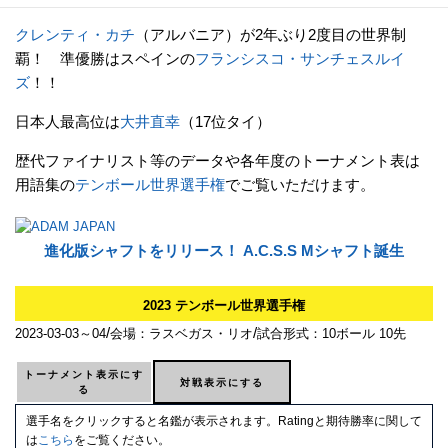
クレンティ・カチ
（アルバニア）が2年ぶり2度目の世界制
覇！ 準優勝はスペインの
フランシスコ・サンチェスルイ
ズ
！！
日本人最高位は
大井直幸
（17位タイ）
歴代ファイナリスト等のデータや各年度のトーナメント表は
用語集の
テンボール世界選手権
でご覧いただけます。
進化版シャフトをリリース！ A.C.S.S Mシャフト誕生
2023 テンボール世界選手権
/
/
2023-03-03～04
会場：ラスベガス・リオ
試合形式：10ボール 10先
選手名をクリックすると名鑑が表示されます。Ratingと期待勝率に関して
は
こちら
をご覧ください。