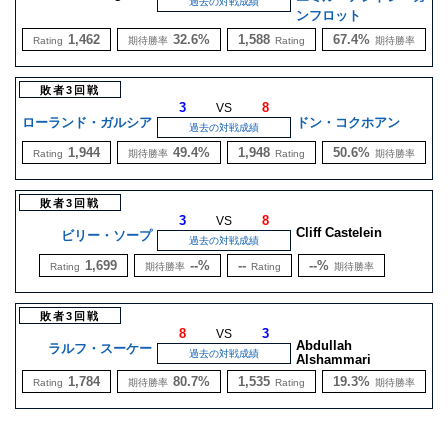
過去の対戦成績
ンフロット
1,462
32.6%
1,588
67.4%
Rating
期待勝率
Rating
期待勝率
敗者3回戦
3
8
VS
ローランド・ガルシア
ドン・コクホアン
過去の対戦成績
1,944
49.4%
1,948
50.6%
Rating
期待勝率
Rating
期待勝率
敗者3回戦
3
8
VS
Cliff Castelein
ビリー・ソープ
過去の対戦成績
1,699
--%
--
--%
Rating
期待勝率
Rating
期待勝率
敗者3回戦
8
3
VS
Abdullah
ラルフ・スーケー
過去の対戦成績
Alshammari
1,784
80.7%
1,535
19.3%
Rating
期待勝率
Rating
期待勝率