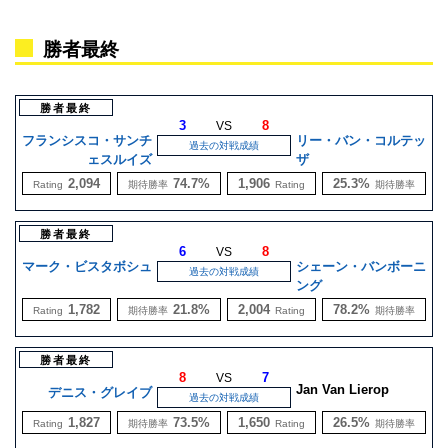
勝者最終
勝者最終
3
8
VS
フランシスコ・サンチ
リー・バン・コルテッ
過去の対戦成績
ェスルイズ
ザ
2,094
74.7%
1,906
25.3%
Rating
期待勝率
Rating
期待勝率
勝者最終
6
8
VS
マーク・ビスタボシュ
シェーン・バンボーニ
過去の対戦成績
ング
1,782
21.8%
2,004
78.2%
Rating
期待勝率
Rating
期待勝率
勝者最終
8
7
VS
Jan Van Lierop
デニス・グレイブ
過去の対戦成績
1,827
73.5%
1,650
26.5%
Rating
期待勝率
Rating
期待勝率