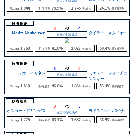
過去の対戦成績
1,944
75.9%
1,745
24.1%
Rating
期待勝率
Rating
期待勝率
敗者最終
8
4
VS
Moritz Neuhausen
タイラー・スタイヤー
過去の対戦成績
1,768
41.6%
1,827
58.4%
Rating
期待勝率
Rating
期待勝率
敗者最終
2
8
VS
ミカ・イモネン
ミエスコ・フォーチュ
過去の対戦成績
ンスキー
1,810
46.6%
1,834
53.4%
Rating
期待勝率
Rating
期待勝率
敗者最終
8
3
VS
オスカー・ドミンゲス
ラドスロウ・バビサ
過去の対戦成績
1,775
63.1%
1,682
36.9%
Rating
期待勝率
Rating
期待勝率