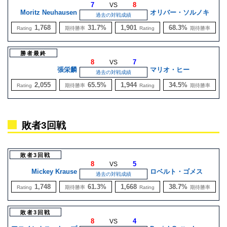
7
8
VS
Moritz Neuhausen
オリバー・ソルノキ
過去の対戦成績
1,768
31.7%
1,901
68.3%
Rating
期待勝率
Rating
期待勝率
勝者最終
8
7
VS
張栄麟
マリオ・ヒー
過去の対戦成績
2,055
65.5%
1,944
34.5%
Rating
期待勝率
Rating
期待勝率
敗者3回戦
敗者3回戦
8
5
VS
Mickey Krause
ロベルト・ゴメス
過去の対戦成績
1,748
61.3%
1,668
38.7%
Rating
期待勝率
Rating
期待勝率
敗者3回戦
8
4
VS