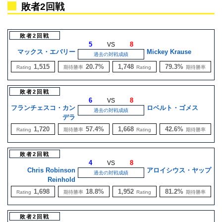
敗者2回戦
敗者2回戦
5
8
VS
マックス・エバリー
Mickey Krause
過去の対戦成績
1,515
20.7%
1,748
79.3%
Rating
期待勝率
Rating
期待勝率
敗者2回戦
6
8
VS
フランチェスコ・カン
ロベルト・ゴメス
過去の対戦成績
デラ
1,720
57.4%
1,668
42.6%
Rating
期待勝率
Rating
期待勝率
敗者2回戦
4
8
VS
Chris Robinson
アロイシウス・ヤップ
過去の対戦成績
Reinhold
1,698
18.8%
1,952
81.2%
Rating
期待勝率
Rating
期待勝率
敗者2回戦