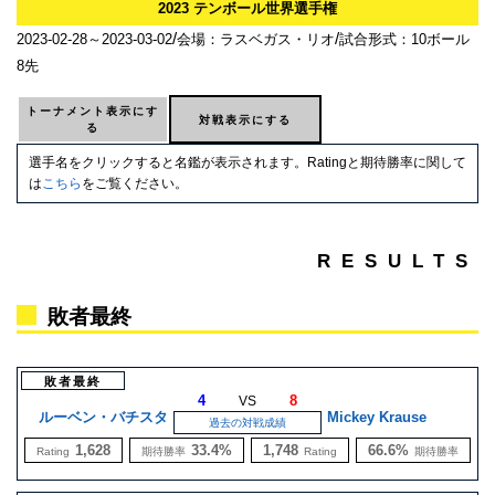
2023 テンボール世界選手権
/
/
2023-02-28～2023-03-02
会場：ラスベガス・リオ
試合形式：10ボール
8先
選手名をクリックすると名鑑が表示されます。Ratingと期待勝率に関して
は
こちら
をご覧ください。
RESULTS
敗者最終
敗者最終
4
8
VS
ルーベン・バチスタ
Mickey Krause
過去の対戦成績
1,628
33.4%
1,748
66.6%
Rating
期待勝率
Rating
期待勝率