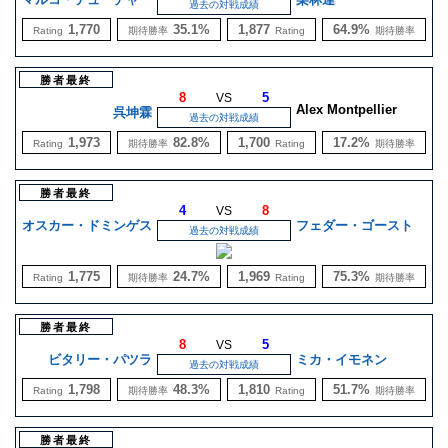
過去の対戦成績
1,770
35.1%
1,877
64.9%
Rating
期待勝率
Rating
期待勝率
勝者最終
8
5
VS
Alex Montpellier
呉坤霖
過去の対戦成績
1,973
82.8%
1,700
17.2%
Rating
期待勝率
Rating
期待勝率
勝者最終
4
8
VS
オスカー・ドミンゲス
フェダー・ゴースト
過去の対戦成績
1,775
24.7%
1,969
75.3%
Rating
期待勝率
Rating
期待勝率
勝者最終
8
5
VS
ビタリー・パツラ
ミカ・イモネン
過去の対戦成績
1,798
48.3%
1,810
51.7%
Rating
期待勝率
Rating
期待勝率
勝者最終