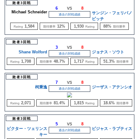
敗者3回戦
6
8
VS
Michael Schneider
サンジン・フェリバノ
過去の対戦成績
ビッチ
1,584
12%
1,930
88%
Rating
期待勝率
Rating
期待勝率
敗者3回戦
3
8
VS
Shane Wolford
ジョナス・ソウト
過去の対戦成績
1,708
48.7%
1,717
51.3%
Rating
期待勝率
Rating
期待勝率
敗者3回戦
7
8
VS
柯秉逸
ジーザス・アテンシオ
過去の対戦成績
2,071
81.4%
1,815
18.6%
Rating
期待勝率
Rating
期待勝率
敗者3回戦
5
8
VS
ビクター・ツェリンス
ピジャス・ラブティス
過去の対戦成績
キー