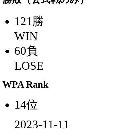
121
勝
WIN
60
負
LOSE
WPA Rank
14
位
2023-11-11