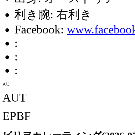
利き腕:
右利き
Facebook:
www.faceboo
:
:
:
AUT
EPBF