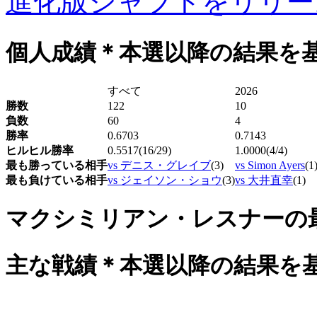
進化版シャフトをリリース！
個人成績
＊本選以降の結果を
すべて
2026
勝数
122
10
負数
60
4
勝率
0.6703
0.7143
ヒルヒル勝率
0.5517(16/29)
1.0000(4/4)
最も勝っている相手
vs デニス・グレイブ
(3)
vs Simon Ayers
(1
最も負けている相手
vs ジェイソン・ショウ
(3)
vs 大井直幸
(1)
マクシミリアン・レスナーの
主な戦績
＊本選以降の結果を