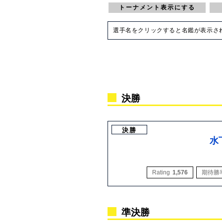
選手名をクリックすると名鑑が表示され
決勝
決勝
水
Rating
1,576
期待勝
準決勝