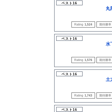
ベスト16
丸
Rating
1,524
期待勝率
ベスト16
水
Rating
1,576
期待勝率
ベスト16
土
Rating
1,743
期待勝率
ベスト16