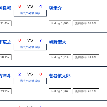
8
VS
4
岡良輔
塙圭介
過去の対戦成績
31.4%
Rating
1,660
期待勝率
68.6%
8
VS
7
下広之
嶋野聖大
過去の対戦成績
58.1%
Rating
1,519
期待勝率
41.9%
2
VS
8
方隼斗
菅谷慎太郎
過去の対戦成績
73.9%
Rating
1,562
期待勝率
26.1%