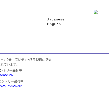
Japanese
English
ョ』9巻（完結巻）が6月12日に発売！
されています。
エントリー受付中
open/2026
 エントリー受付中
ns-tour/2026-3rd