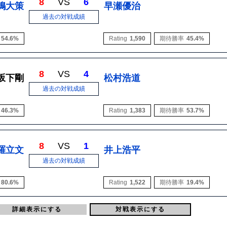
8
VS
6
嶋大策
早瀬優治
過去の対戦成績
54.6%
Rating
1,590
期待勝率
45.4%
8
VS
4
坂下剛
松村浩道
過去の対戦成績
46.3%
Rating
1,383
期待勝率
53.7%
8
VS
1
羅立文
井上浩平
過去の対戦成績
80.6%
Rating
1,522
期待勝率
19.4%