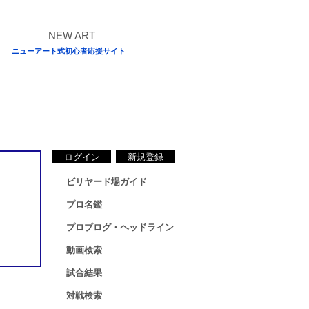
ニューアート式初心者応援サイト
ログイン
新規登録
ビリヤード場ガイド
プロ名鑑
プロブログ・ヘッドライン
動画検索
試合結果
対戦検索