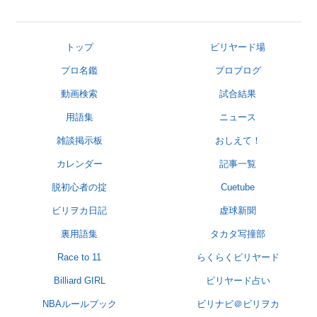
トップ
ビリヤード場
プロ名鑑
プロブログ
動画検索
試合結果
用語集
ニュース
雑談掲示板
おしえて！
カレンダー
記事一覧
脱初心者の掟
Cuetube
ビリヲカ日記
虚球新聞
裏用語集
タカタ写撞部
Race to 11
らくらくビリヤード
Billiard GIRL
ビリヤード占い
NBAルールブック
ビリナビ＠ビリヲカ