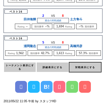
ベスト16
2
8
VS
田仲海輝
土方隼斗
過去の対戦成績
--
--%
1,694
--%
Rating
期待勝率
Rating
期待勝率
ベスト16
5
8
VS
浦岡隆志
高橋邦彦
過去の対戦成績
1,562
42.7%
1,613
57.3%
Rating
期待勝率
Rating
期待勝率
B!
2011/05/22 11:05 午前 by スタッフHD