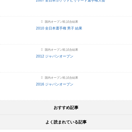
2007 全日本ポケットビリヤード選手権大会
国内オープン戦 試合結果
2010 全日本選手権 男子 結果
国内オープン戦 試合結果
2012 ジャパンオープン
国内オープン戦 試合結果
2016 ジャパンオープン
おすすめ記事
よく読まれている記事