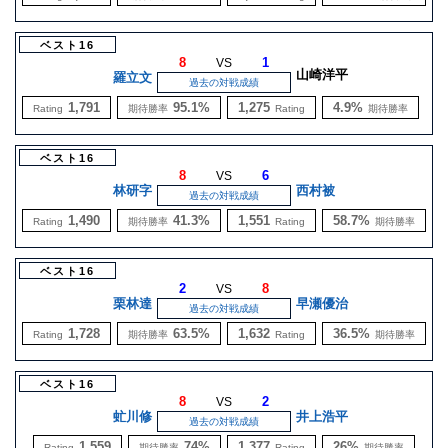
ベスト16
8
1
VS
山崎洋平
羅立文
過去の対戦成績
1,791
95.1%
1,275
4.9%
Rating
期待勝率
Rating
期待勝率
ベスト16
8
6
VS
林研字
西村被
過去の対戦成績
1,490
41.3%
1,551
58.7%
Rating
期待勝率
Rating
期待勝率
ベスト16
2
8
VS
栗林達
早瀬優治
過去の対戦成績
1,728
63.5%
1,632
36.5%
Rating
期待勝率
Rating
期待勝率
ベスト16
8
2
VS
虻川修
井上浩平
過去の対戦成績
1,559
74%
1,377
26%
Rating
期待勝率
Rating
期待勝率