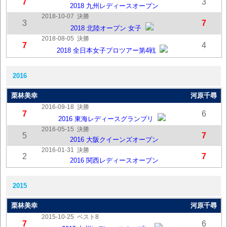
7
3
2018 九州レディースオープン
2018-10-07
決勝
3
7
2018 北陸オープン 女子
2018-08-05
決勝
7
4
2018 全日本女子プロツアー第4戦
2016
栗林美幸
河原千尋
2016-09-18
決勝
7
6
2016 東海レディースグランプリ
2016-05-15
決勝
5
7
2016 大阪クイーンズオープン
2016-01-31
決勝
2
7
2016 関西レディースオープン
2015
栗林美幸
河原千尋
2015-10-25
ベスト8
7
6