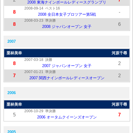
2008 東海ナインボールレディースグランプリ
2008-09-14
ベスト16
8
-
2008 全日本女子プロツアー第5戦
2008-03-23
準決勝
8
6
2008 ジャパンオープン 女子
2007
栗林美幸
河原千尋
2007-03-18
決勝
8
2
2007 ジャパンオープン 女子
2007-01-21
準決勝
7
2
2007 関西ナインボールレディースオープン
2006
栗林美幸
河原千尋
2006-10-29
準決勝
5
7
2006 オータムクイーンズオープン
2005