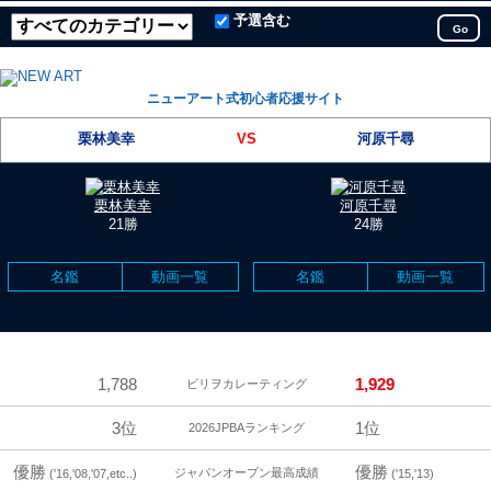
予選含む
Go
ニューアート式初心者応援サイト
栗林美幸
VS
河原千尋
栗林美幸
河原千尋
21勝
24勝
名鑑
動画一覧
名鑑
動画一覧
1,788
1,929
ビリヲカレーティング
3位
1位
2026JPBAランキング
優勝
優勝
ジャパンオープン最高成績
('16,'08,'07,etc..)
('15,'13)