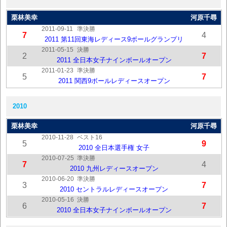
栗林美幸
河原千尋
2011-09-11
準決勝
7
4
2011 第11回東海レディース9ボールグランプリ
2011-05-15
決勝
2
7
2011 全日本女子ナインボールオープン
2011-01-23
準決勝
5
7
2011 関西9ボールレディースオープン
2010
栗林美幸
河原千尋
2010-11-28
ベスト16
5
9
2010 全日本選手権 女子
2010-07-25
準決勝
7
4
2010 九州レディースオープン
2010-06-20
準決勝
3
7
2010 セントラルレディースオープン
2010-05-16
決勝
6
7
2010 全日本女子ナインボールオープン