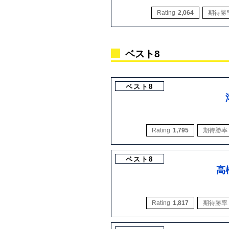
Rating
2,064
期待勝
ベスト8
ベスト8
Rating
1,795
期待勝率
ベスト8
高
Rating
1,817
期待勝率