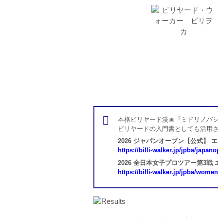
本格ビリヤード漫画『ミドリノバシ
ビリヤードの入門書としても活用
2026 ジャパンオープン【公式】 
https://billi-walker.jp/jpba/japan
2026 全日本女子プロツアー第3戦
https://billi-walker.jp/jpba/wome