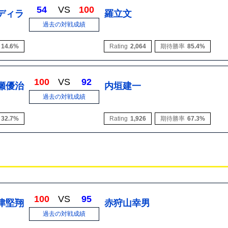
54
VS
100
ディラ
羅立文
過去の対戦成績
14.6%
Rating
2,064
期待勝率
85.4%
100
VS
92
瀬優治
内垣建一
過去の対戦成績
32.7%
Rating
1,926
期待勝率
67.3%
100
VS
95
津堅翔
赤狩山幸男
過去の対戦成績