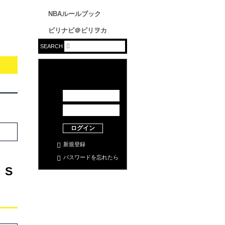
NBAルールブック
ビリナビ＠ビリヲカ
SEARCH
ログイン
新規登録
パスワードを忘れたら
TS