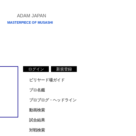
MASTERPIECE OF MUSASHI
ログイン
新規登録
ビリヤード場ガイド
プロ名鑑
プロブログ・ヘッドライン
動画検索
試合結果
対戦検索