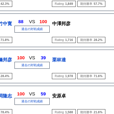
42.3%
Rating
1,849
期待勝率
57.7%
88
VS
100
竹中寛
中澤邦彦
過去の対戦成績
71.8%
Rating
1,716
期待勝率
28.2%
100
VS
39
橋邦彦
栗林達
過去の対戦成績
28.4%
Rating
1,978
期待勝率
71.6%
100
VS
59
岡隆志
安原卓
過去の対戦成績
78.4%
Rating
1,588
期待勝率
21.6%