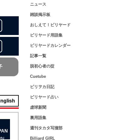
ニュース
雑談掲示板
おしえて！ビリヤード
ビリヤード用語集
ビリヤードカレンダー
記事一覧
脱初心者の掟
子
Cuetube
ビリヲカ日記
ビリヤード占い
English
虚球新聞
裏用語集
週刊タカタ写撞部
PN
Billiard GIRL