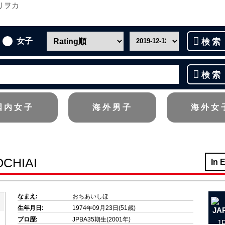
女子
検索
検索
国内女子
海外男子
海外女
OCHIAI
In 
なまえ:
おちあいしほ
生年月日:
1974年09月23日(51歳)
プロ歴:
JPBA35期生(2001年)
J