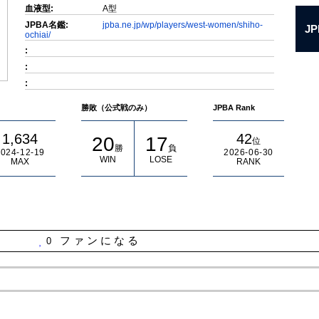
血液型:
A型
JPBA名鑑:
jpba.ne.jp/wp/players/west-women/shiho-
JP
ochiai/
:
:
:
勝敗（公式戦のみ）
JPBA Rank
1,634
42
20
17
位
勝
負
024-12-19
2026-06-30
WIN
LOSE
MAX
RANK
ファンになる
0