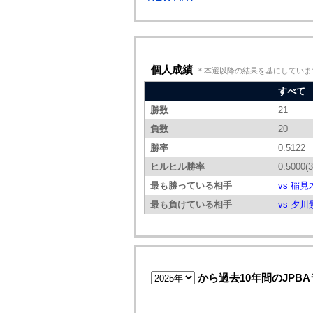
個人成績
＊本選以降の結果を基にしていま
すべて
勝数
21
負数
20
勝率
0.5122
ヒルヒル勝率
0.5000(3
最も勝っている相手
vs 稲
最も負けている相手
vs 夕川
から過去10年間のJPB