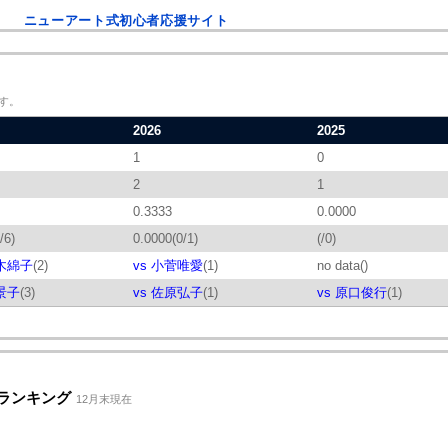
ニューアート式初心者応援サイト
す。
2026
2025
1
0
2
1
0.3333
0.0000
/6)
0.0000(0/1)
(/0)
見木綿子
(2)
vs 小菅唯愛
(1)
no data()
景子
(3)
vs 佐原弘子
(1)
vs 原口俊行
(1)
Aランキング
12月末現在