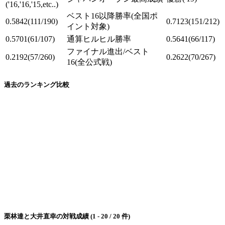
('16,'16,'15,etc..)
ベスト16以降勝率
(全国ポ
0.5842
(111/190)
0.7123
(151/212)
イント対象)
0.5701
(61/107)
通算ヒルヒル勝率
0.5641
(66/117)
ファイナル進出/ベスト
0.2192
(57/260)
0.2622
(70/267)
16
(全公式戦)
過去のランキング比較
栗林達と大井直幸の対戦成績 (1 - 20 / 20 件)