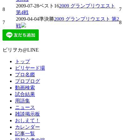
2009-07-28
ベスト16
2009 グランプリウエスト
8
7
第4戦
2009-04-04
準決勝
2009 グランプリウエスト 第2
7
8
戦
ビリヲカ@LINE
トップ
ビリヤード場
プロ名鑑
プロブログ
動画検索
試合結果
用語集
ニュース
雑談掲示板
おしえて！
カレンダー
記事一覧