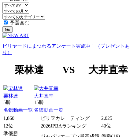
予選含む
Go
ビリヤードにまつわるアンケート実施中！（プレゼントあ
り）
栗林達
VS
大井直幸
栗林達
大井直幸
5勝
15勝
名鑑
動画一覧
名鑑
動画一覧
1,860
ビリヲカレーティング
2,025
12位
2026JPBAランキング
40位
準優勝
ジャパンオープン最高成績
優勝
('19)