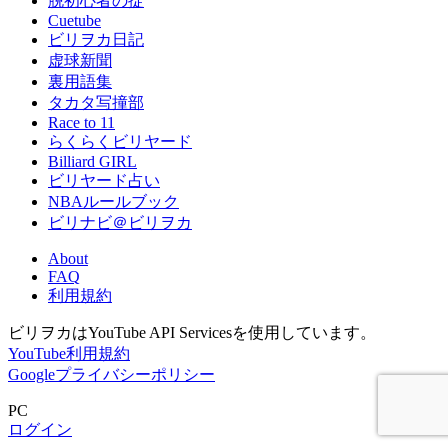
脱初心者の掟
Cuetube
ビリヲカ日記
虚球新聞
裏用語集
タカタ写撞部
Race to 11
らくらくビリヤード
Billiard GIRL
ビリヤード占い
NBAルールブック
ビリナビ＠ビリヲカ
About
FAQ
利用規約
ビリヲカはYouTube API Servicesを使用しています。
YouTube利用規約
Googleプライバシーポリシー
PC
ログイン