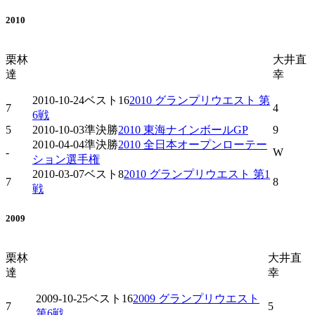
2010
栗林
大井直
達
幸
2010-10-24
ベスト16
2010 グランプリウエスト 第
7
4
6戦
5
2010-10-03
準決勝
2010 東海ナインボールGP
9
2010-04-04
準決勝
2010 全日本オープンローテー
-
W
ション選手権
2010-03-07
ベスト8
2010 グランプリウエスト 第1
7
8
戦
2009
栗林
大井直
達
幸
2009-10-25
ベスト16
2009 グランプリウエスト
7
5
第6戦