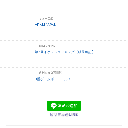
キュー名鑑
ADAM JAPAN
Billiard GIRL
第2回イケメンランキング【結果追記】
週刊タカタ写撞部
9番ゲームボーーール！！
ビリヲカ@LINE