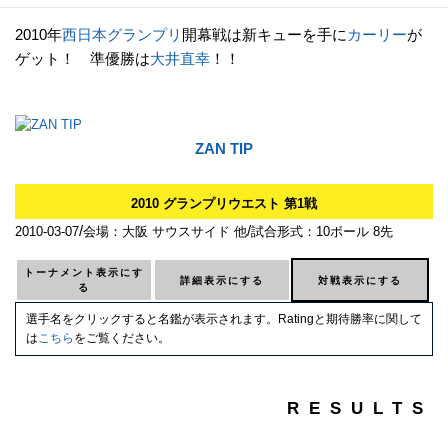
2010年
西日本グランプリ
開幕戦は新キューを手に
カーリー
が
ゲット！ 準優勝は
大井直幸
！！
ZAN TIP
2010 グランプリウエスト 第1戦
/
/
2010-03-07
会場：大阪 サウスサイド 他
試合形式：10ボール 8先
選手名をクリックすると名鑑が表示されます。Ratingと期待勝率に関して
は
こちら
をご覧ください。
RESULTS