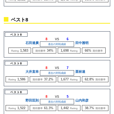
ベスト8
ベスト8
8
6
VS
石田達廣
田中雅明
過去の対戦成績
1,583
34%
1,698
66%
Rating
期待勝率
Rating
期待勝率
ベスト8
8
7
VS
大井直幸
栗林達
過去の対戦成績
1,586
37.2%
1,677
62.8%
Rating
期待勝率
Rating
期待勝率
ベスト8
8
5
VS
野田匡則
山内和彦
過去の対戦成績
1,522
61.3%
1,442
38.7%
Rating
期待勝率
Rating
期待勝率