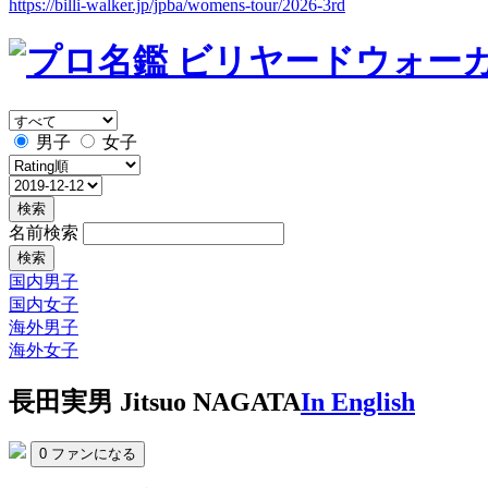
https://billi-walker.jp/jpba/womens-tour/2026-3rd
男子
女子
検索
名前検索
検索
国内男子
国内女子
海外男子
海外女子
長田実男
Jitsuo NAGATA
In English
0
ファンになる