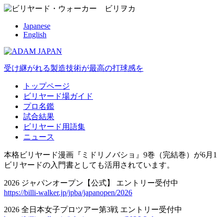
Japanese
English
受け継がれる製造技術が最高の打球感を
トップページ
ビリヤード場ガイド
プロ名鑑
試合結果
ビリヤード用語集
ニュース
本格ビリヤード漫画『ミドリノバショ』9巻（完結巻）が6月1
ビリヤードの入門書としても活用されています。
2026 ジャパンオープン【公式】 エントリー受付中
https://billi-walker.jp/jpba/japanopen/2026
2026 全日本女子プロツアー第3戦 エントリー受付中