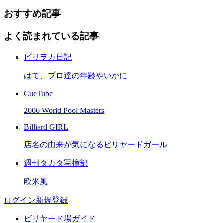
おすすめ記事
よく読まれている記事
ビリヲカ日記
はて、プロ達の年齢やいかに
CueTube
2006 World Pool Masters
Billiard GIRL
店名の由来が気になるビリヤードガール
週刊タカタ写撞部
欧米風
ログイン
新規登録
ビリヤード場ガイド