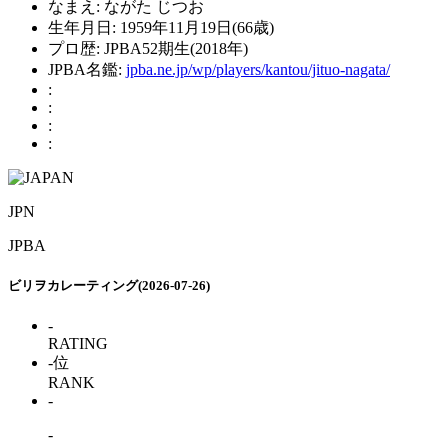
なまえ:
ながた じつお
生年月日:
1959年11月19日(66歳)
プロ歴:
JPBA52期生(2018年)
JPBA名鑑:
jpba.ne.jp/wp/players/kantou/jituo-nagata/
:
:
:
:
JPN
JPBA
ビリヲカレーティング(2026-07-26)
-
RATING
-
位
RANK
-
-