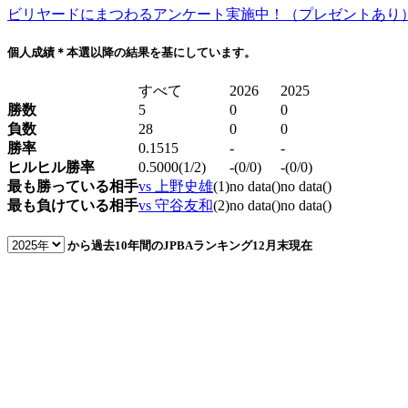
ビリヤードにまつわるアンケート実施中！（プレゼントあり
個人成績
＊本選以降の結果を基にしています。
すべて
2026
2025
勝数
5
0
0
負数
28
0
0
勝率
0.1515
-
-
ヒルヒル勝率
0.5000(1/2)
-(0/0)
-(0/0)
最も勝っている相手
vs 上野史雄
(1)
no data()
no data()
最も負けている相手
vs 守谷友和
(2)
no data()
no data()
から過去10年間のJPBAランキング
12月末現在