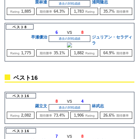
栗林達
浦岡隆志
過去の対戦成績
1,885
64.3%
1,783
35.7%
Rating
期待勝率
Rating
期待勝率
ベスト8
6
8
VS
早瀬優治
ジュリアン・セラディ
過去の対戦成績
ラ
1,775
35.1%
1,882
64.9%
Rating
期待勝率
Rating
期待勝率
ベスト16
ベスト16
8
4
VS
羅立文
林武志
過去の対戦成績
2,082
73.4%
1,906
26.6%
Rating
期待勝率
Rating
期待勝率
ベスト16
7
8
VS