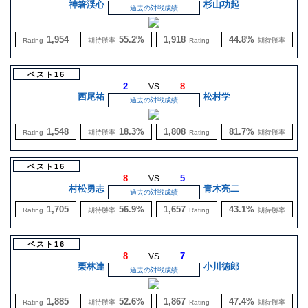
神箸渓心
杉山功起
過去の対戦成績
1,954
55.2%
1,918
44.8%
Rating
期待勝率
Rating
期待勝率
ベスト16
2
8
VS
西尾祐
松村学
過去の対戦成績
1,548
18.3%
1,808
81.7%
Rating
期待勝率
Rating
期待勝率
ベスト16
8
5
VS
村松勇志
青木亮二
過去の対戦成績
1,705
56.9%
1,657
43.1%
Rating
期待勝率
Rating
期待勝率
ベスト16
8
7
VS
栗林達
小川徳郎
過去の対戦成績
1,885
52.6%
1,867
47.4%
Rating
期待勝率
Rating
期待勝率