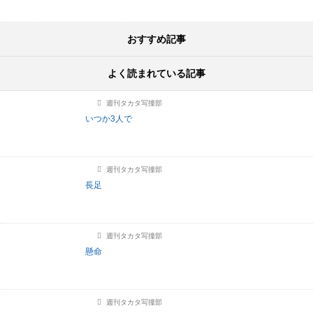
おすすめ記事
よく読まれている記事
週刊タカタ写撞部
いつか3人で
週刊タカタ写撞部
長足
週刊タカタ写撞部
懸命
週刊タカタ写撞部