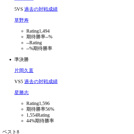
5
VS
過去の対戦成績
草野寿
Rating
1,494
期待勝率
--%
--
Rating
--%
期待勝率
準決勝
片岡久直
VS
5
過去の対戦成績
星勝志
Rating
1,596
期待勝率
56%
1,554
Rating
44%
期待勝率
ベスト8