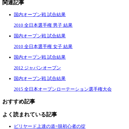
関連記事
国内オープン戦 試合結果
2010 全日本選手権 男子 結果
国内オープン戦 試合結果
2010 全日本選手権 女子 結果
国内オープン戦 試合結果
2012 ジャパンオープン
国内オープン戦 試合結果
2015 全日本オープンローテーション選手権大会
おすすめ記事
よく読まれている記事
ビリヤード上達の道=脱初心者の掟