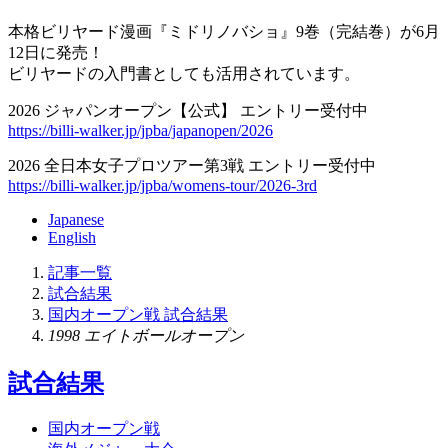
本格ビリヤード漫画『ミドリノバショ』9巻（完結巻）が6月
12日に発売！
ビリヤードの入門書としても活用されています。
2026 ジャパンオープン【公式】 エントリー受付中
https://billi-walker.jp/jpba/japanopen/2026
2026 全日本女子プロツアー第3戦 エントリー受付中
https://billi-walker.jp/jpba/womens-tour/2026-3rd
Japanese
English
記事一覧
試合結果
国内オープン戦 試合結果
1998 エイトボールオープン
試合結果
国内オープン戦