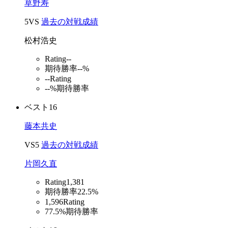
草野寿
5
VS
過去の対戦成績
松村浩史
Rating
--
期待勝率
--%
--
Rating
--%
期待勝率
ベスト16
藤本共史
VS
5
過去の対戦成績
片岡久直
Rating
1,381
期待勝率
22.5%
1,596
Rating
77.5%
期待勝率