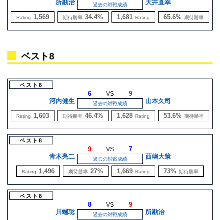
所勘治
大井直幸
過去の対戦成績
1,569
34.4%
1,681
65.6%
Rating
期待勝率
Rating
期待勝率
ベスト8
ベスト8
6
9
VS
河内健生
山本久司
過去の対戦成績
1,603
46.4%
1,628
53.6%
Rating
期待勝率
Rating
期待勝率
ベスト8
9
7
VS
青木亮二
西嶋大策
過去の対戦成績
1,496
27%
1,669
73%
Rating
期待勝率
Rating
期待勝率
ベスト8
8
9
VS
川端聡
所勘治
過去の対戦成績