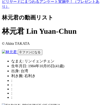
ビリヤードにまつわるアンケート実施中！（プレゼントあ
り）
林元君の動画リスト
林元君
Lin Yuan-Chun
© Akira TAKATA
0
ファンになる
なまえ:
リンイェンチェン
生年月日:
1984年10月05日(41歳)
出身:
台湾
利き腕:
右利き
:
:
:
:
: