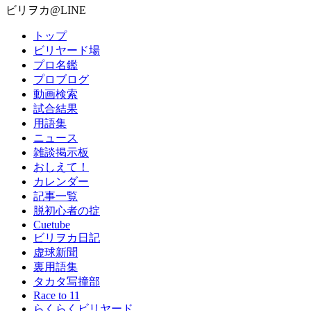
ビリヲカ@LINE
トップ
ビリヤード場
プロ名鑑
プロブログ
動画検索
試合結果
用語集
ニュース
雑談掲示板
おしえて！
カレンダー
記事一覧
脱初心者の掟
Cuetube
ビリヲカ日記
虚球新聞
裏用語集
タカタ写撞部
Race to 11
らくらくビリヤード