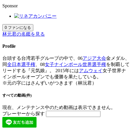
Sponsor
0
ファンになる
林元君の名鑑を見る
Profile
台頭する台湾若手グループの中で、06
アジア大会
金メダル、
同
全日本選手権
、08
女子ナインボール世界選手権
を制覇して
リードする『元気娘』。 2015年には
アムウェイ
女子世界ナ
インボールオープンでも優勝を果たしている。
※元の字にはさんずいがつきます（林沅君）
すべての動画(件)
現在、メンテナンス中のため動画は表示できません。
プレーヤーから探す