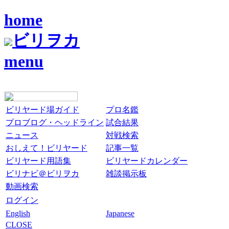
home
ビリヲカ
menu
ビリヤード場ガイド
プロ名鑑
プロブログ・ヘッドライン
試合結果
ニュース
対戦検索
おしえて！ビリヤード
記事一覧
ビリヤード用語集
ビリヤードカレンダー
ビリナビ＠ビリヲカ
雑談掲示板
動画検索
ログイン
English
Japanese
CLOSE