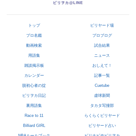
ビリヲカ@LINE
トップ
ビリヤード場
プロ名鑑
プロブログ
動画検索
試合結果
用語集
ニュース
雑談掲示板
おしえて！
カレンダー
記事一覧
脱初心者の掟
Cuetube
ビリヲカ日記
虚球新聞
裏用語集
タカタ写撞部
Race to 11
らくらくビリヤード
Billiard GIRL
ビリヤード占い
NBAルールブック
ビリナビ＠ビリヲカ