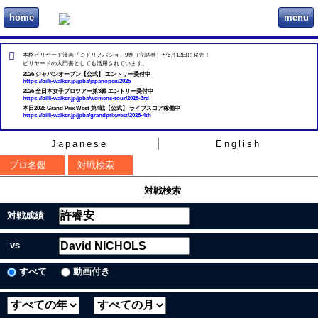
home
menu
ビリヲカ
本格ビリヤード漫画『ミドリノバショ』9巻（完結巻）が6月12日に発売！
ビリヤードの入門書としても活用されています。
2026 ジャパンオープン【公式】 エントリー受付中
https://billi-walker.jp/jpba/japanopen/2026
2026 全日本女子プロツアー第3戦 エントリー受付中
https://billi-walker.jp/jpba/womens-tour/2026-3rd
本日2026 Grand Prix West 第4戦【公式】 ライブスコア稼働中
https://billi-walker.jp/jpba/grandprixwest/2026-4th
Japanese
English
プロ名鑑
対戦検索
対戦検索
対戦成績
vs
すべて
動画付き