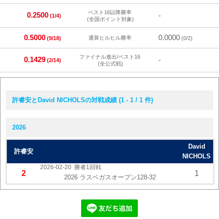
ベスト16以降勝率
0.2500
-
(1/4)
(全国ポイント対象)
0.5000
0.0000
通算ヒルヒル勝率
(9/18)
(0/2)
ファイナル進出/ベスト16
0.1429
-
(2/14)
(全公式戦)
許睿安とDavid NICHOLSの対戦成績 (1 - 1 / 1 件)
2026
David
許睿安
NICHOLS
2026-02-20
勝者1回戦
2
1
2026 ラスベガスオープン128-32