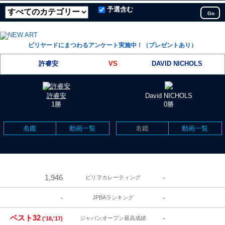
予選含む
Go
ビリヤードにまつわるアンケート実施中！（プレゼントあり）
許睿安
VS
DAVID NICHOLS
許睿安
David NICHOLS
1勝
0勝
名鑑
動画一覧
名鑑
動画一覧
1,946
-
ビリヲカレーティング
-
-
JPBAランキング
ベスト32
-
ジャパンオープン最高成績
('18,'17)