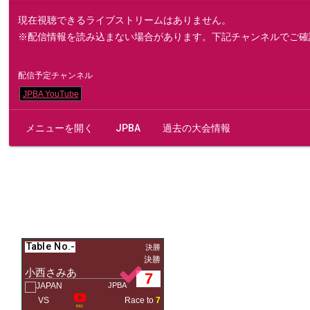
現在視聴できるライブストリームはありません。
※配信情報を読み込まない場合があります。下記チャンネルでご確
配信予定チャンネル
JPBA YouTube
メニューを開く
JPBA
過去の大会情報
Table No.
-
決勝
決勝
小西さみあ
7
JPBA
VS
Race to
7