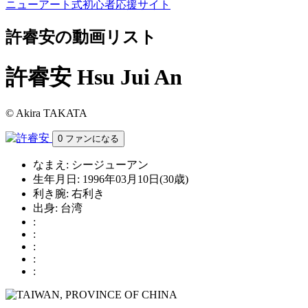
ニューアート式初心者応援サイト
許睿安の動画リスト
許睿安
Hsu Jui An
© Akira TAKATA
0
ファンになる
なまえ:
シージューアン
生年月日:
1996年03月10日(30歳)
利き腕:
右利き
出身:
台湾
:
:
:
:
: