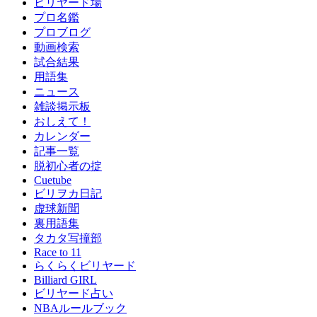
ビリヤード場
プロ名鑑
プロブログ
動画検索
試合結果
用語集
ニュース
雑談掲示板
おしえて！
カレンダー
記事一覧
脱初心者の掟
Cuetube
ビリヲカ日記
虚球新聞
裏用語集
タカタ写撞部
Race to 11
らくらくビリヤード
Billiard GIRL
ビリヤード占い
NBAルールブック