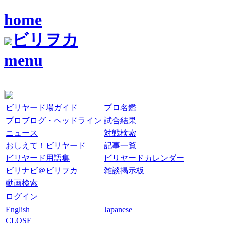
home
ビリヲカ
menu
ビリヤード場ガイド
プロ名鑑
プロブログ・ヘッドライン
試合結果
ニュース
対戦検索
おしえて！ビリヤード
記事一覧
ビリヤード用語集
ビリヤードカレンダー
ビリナビ＠ビリヲカ
雑談掲示板
動画検索
ログイン
English
Japanese
CLOSE