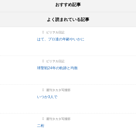
おすすめ記事
よく読まれている記事
ビリヲカ日記
はて、プロ達の年齢やいかに
ビリヲカ日記
球聖戦24年の軌跡と均衡
週刊タカタ写撞部
いつか3人で
週刊タカタ写撞部
二桁