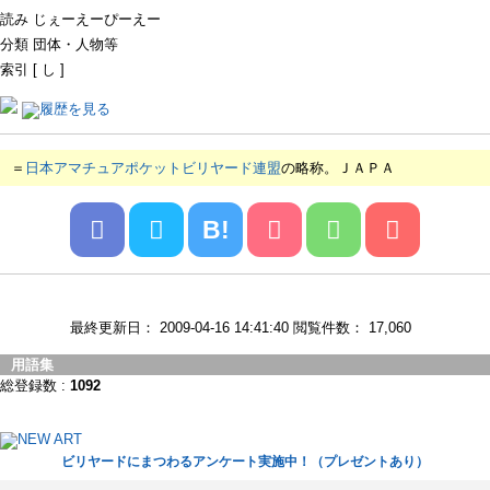
読み じぇーえーぴーえー
分類 団体・人物等
索引 [ し ]
＝
日本アマチュアポケットビリヤード連盟
の略称。ＪＡＰＡ
B!
最終更新日： 2009-04-16 14:41:40 閲覧件数： 17,060
用語集
総登録数 :
1092
ビリヤードにまつわるアンケート実施中！（プレゼントあり）