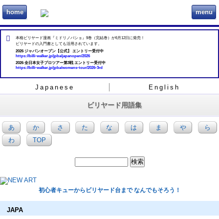
home
menu
ビリヲカ
本格ビリヤード漫画『ミドリノバショ』9巻（完結巻）が6月12日に発売！
ビリヤードの入門書としても活用されています。
2026 ジャパンオープン【公式】 エントリー受付中
https://billi-walker.jp/jpba/japanopen/2026
2026 全日本女子プロツアー第3戦 エントリー受付中
https://billi-walker.jp/jpba/womens-tour/2026-3rd
Japanese
English
ビリヤード用語集
あ
か
さ
た
な
は
ま
や
ら
わ
TOP
初心者キューからビリヤード台まで なんでもそろう！
JAPA