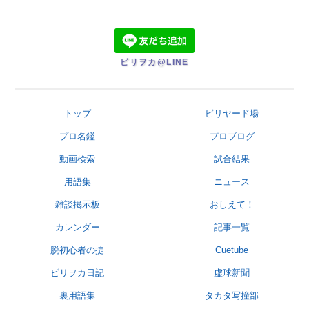
ビリヲカ@LINE
トップ
ビリヤード場
プロ名鑑
プロブログ
動画検索
試合結果
用語集
ニュース
雑談掲示板
おしえて！
カレンダー
記事一覧
脱初心者の掟
Cuetube
ビリヲカ日記
虚球新聞
裏用語集
タカタ写撞部