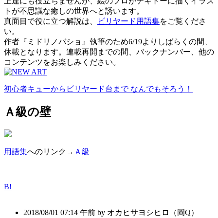
上達にも役立ちませんが、絵のプロがテキトーに描くイラス
トが不思議な癒しの世界へと誘います。
真面目で役に立つ解説は、
ビリヤード用語集
をご覧くださ
い。
作者『ミドリノバショ』執筆のため6/19よりしばらくの間、
休載となります。連載再開までの間、バックナンバー、他の
コンテンツをお楽しみください。
初心者キューからビリヤード台まで なんでもそろう！
Ａ級の壁
用語集
へのリンク→
Ａ級
B!
2018/08/01 07:14 午前 by オカヒサヨシヒロ（岡Q）