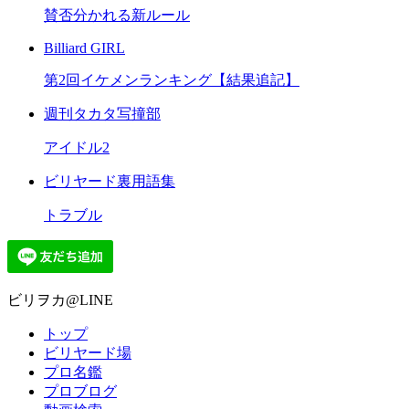
賛否分かれる新ルール
Billiard GIRL
第2回イケメンランキング【結果追記】
週刊タカタ写撞部
アイドル2
ビリヤード裏用語集
トラブル
ビリヲカ@LINE
トップ
ビリヤード場
プロ名鑑
プロブログ