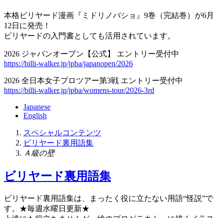
本格ビリヤード漫画『ミドリノバショ』9巻（完結巻）が6月
12日に発売！
ビリヤードの入門書としても活用されています。
2026 ジャパンオープン【公式】 エントリー受付中
https://billi-walker.jp/jpba/japanopen/2026
2026 全日本女子プロツアー第3戦 エントリー受付中
https://billi-walker.jp/jpba/womens-tour/2026-3rd
Japanese
English
スペシャルコンテンツ
ビリヤード裏用語集
Ａ級の壁
ビリヤード裏用語集
ビリヤード
裏
用語集は、まったく役に立たない用語“怪説”で
す。
★毎週水曜日更新★