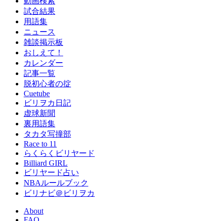
動画検索
試合結果
用語集
ニュース
雑談掲示板
おしえて！
カレンダー
記事一覧
脱初心者の掟
Cuetube
ビリヲカ日記
虚球新聞
裏用語集
タカタ写撞部
Race to 11
らくらくビリヤード
Billiard GIRL
ビリヤード占い
NBAルールブック
ビリナビ＠ビリヲカ
About
FAQ