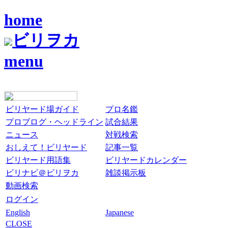
home
ビリヲカ
menu
ビリヤード場ガイド
プロ名鑑
プロブログ・ヘッドライン
試合結果
ニュース
対戦検索
おしえて！ビリヤード
記事一覧
ビリヤード用語集
ビリヤードカレンダー
ビリナビ＠ビリヲカ
雑談掲示板
動画検索
ログイン
English
Japanese
CLOSE