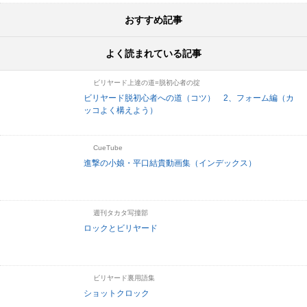
おすすめ記事
よく読まれている記事
ビリヤード上達の道=脱初心者の掟
ビリヤード脱初心者への道（コツ） 2、フォーム編（カ
ッコよく構えよう）
CueTube
進撃の小娘・平口結貴動画集（インデックス）
週刊タカタ写撞部
ロックとビリヤード
ビリヤード裏用語集
ショットクロック