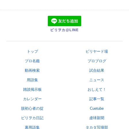
ビリヲカ@LINE
トップ
ビリヤード場
プロ名鑑
プロブログ
動画検索
試合結果
用語集
ニュース
雑談掲示板
おしえて！
カレンダー
記事一覧
脱初心者の掟
Cuetube
ビリヲカ日記
虚球新聞
裏用語集
タカタ写撞部