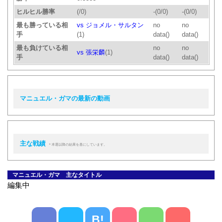
ヒルヒル勝率
(/0)
-(0/0)
-(0/0)
最も勝っている相
vs ジョメル・サルタン
no
no
手
(1)
data()
data()
最も負けている相
no
no
vs 張栄麟
(1)
手
data()
data()
マニュエル・ガマの最新の動画
主な戦績
＊本選以降の結果を基にしています。
マニュエル・ガマ 主なタイトル
編集中
B!