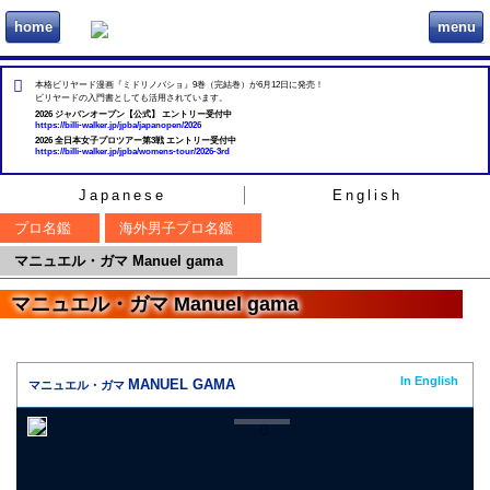
home
menu
ビリヲカ
本格ビリヤード漫画『ミドリノバショ』9巻（完結巻）が6月12日に発売！
ビリヤードの入門書としても活用されています。
2026 ジャパンオープン【公式】 エントリー受付中
https://billi-walker.jp/jpba/japanopen/2026
2026 全日本女子プロツアー第3戦 エントリー受付中
https://billi-walker.jp/jpba/womens-tour/2026-3rd
Japanese
English
プロ名鑑
海外男子プロ名鑑
マニュエル・ガマ Manuel gama
マニュエル・ガマ Manuel gama
In English
MANUEL GAMA
マニュエル・ガマ
0