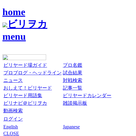
home
ビリヲカ
menu
ビリヤード場ガイド
プロ名鑑
プロブログ・ヘッドライン
試合結果
ニュース
対戦検索
おしえて！ビリヤード
記事一覧
ビリヤード用語集
ビリヤードカレンダー
ビリナビ＠ビリヲカ
雑談掲示板
動画検索
ログイン
English
Japanese
CLOSE