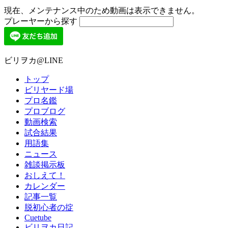
現在、メンテナンス中のため動画は表示できません。
プレーヤーから探す
ビリヲカ@LINE
トップ
ビリヤード場
プロ名鑑
プロブログ
動画検索
試合結果
用語集
ニュース
雑談掲示板
おしえて！
カレンダー
記事一覧
脱初心者の掟
Cuetube
ビリヲカ日記