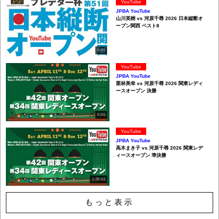
YouTube
JPBA YouTube
山川英樹 vs 河原千尋 2026 日本縦断オ
ープン関西 ベスト8
0:00
YouTube
JPBA YouTube
栗林美幸 vs 河原千尋 2026 関東レディ
ースオープン 決勝
0:00
YouTube
JPBA YouTube
高木まき子 vs 河原千尋 2026 関東レデ
ィースオープン 準決勝
1:28:42
もっと表示