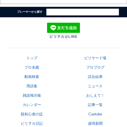
プレーヤーから探す
ビリヲカ@LINE
トップ
ビリヤード場
プロ名鑑
プロブログ
動画検索
試合結果
用語集
ニュース
雑談掲示板
おしえて！
カレンダー
記事一覧
脱初心者の掟
Cuetube
ビリヲカ日記
虚球新聞