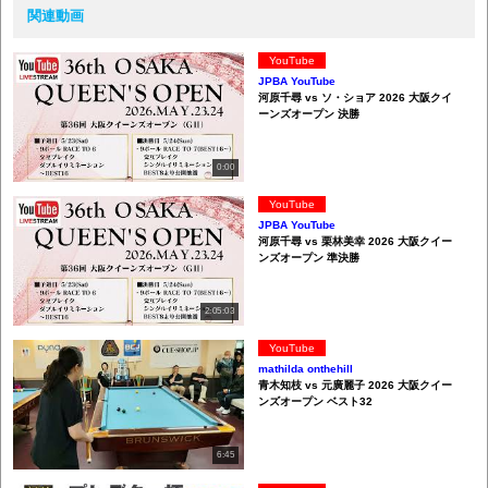
関連動画
YouTube
JPBA YouTube
河原千尋 vs ソ・ショア 2026 大阪クイ
ーンズオープン 決勝
0:00
YouTube
JPBA YouTube
河原千尋 vs 栗林美幸 2026 大阪クイー
ンズオープン 準決勝
2:05:03
YouTube
mathilda onthehill
青木知枝 vs 元廣麗子 2026 大阪クイー
ンズオープン ベスト32
6:45