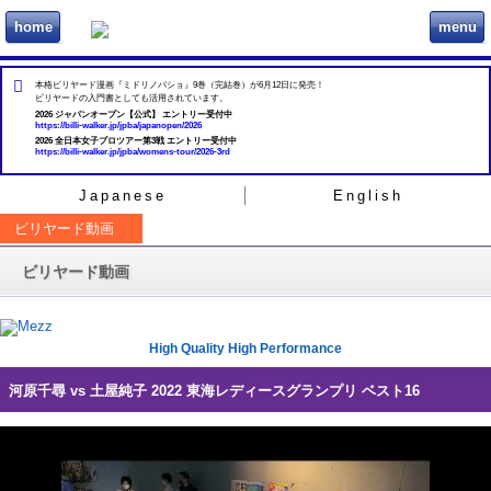
home
menu
ビリヲカ
本格ビリヤード漫画『ミドリノバショ』9巻（完結巻）が6月12日に発売！
ビリヤードの入門書としても活用されています。
2026 ジャパンオープン【公式】 エントリー受付中
https://billi-walker.jp/jpba/japanopen/2026
2026 全日本女子プロツアー第3戦 エントリー受付中
https://billi-walker.jp/jpba/womens-tour/2026-3rd
Japanese
English
ビリヤード動画
ビリヤード動画
High Quality High Performance
河原千尋 vs 土屋純子 2022 東海レディースグランプリ ベスト16