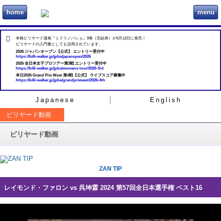
home
menu
ビリヲカ
本格ビリヤード漫画『ミドリノバショ』9巻（完結巻）が6月12日に発売！
ビリヤードの入門書としても活用されています。
2026 ジャパンオープン【公式】 エントリー受付中
https://billi-walker.jp/jpba/japanopen/2026
2026 全日本女子プロツアー第3戦 エントリー受付中
https://billi-walker.jp/jpba/womens-tour/2026-3rd
本日2026 Grand Prix West 第4戦【公式】 ライブスコア稼働中
https://billi-walker.jp/jpba/grandprixwest/2026-4th
Japanese
English
ビリヤード動画
ビリヤード動画
ZAN TIP
レイモンド・ファロン vs 呉坤霖 2024 第57回全日本選手権 ベスト16