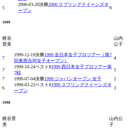
2000-03-20
決勝
2000 スプリングクイーンズオ
5
6
ープン
1999
梶谷
山内
景美
公子
1999-12-19
決勝
1999 全日本女子プロツアー（第7
7
4
回東西合同女子オープン）
1999-10-24
ベスト8
1999 西日本女子プロツアー第
7
5
7戦
7
1999-07-04
決勝
1999 ジャパンオープン 女子
2
1999-03-22
ベスト8
1999 スプリングクイーンズオ
6
3
ープン
1998
梶谷景
山内公
美
子