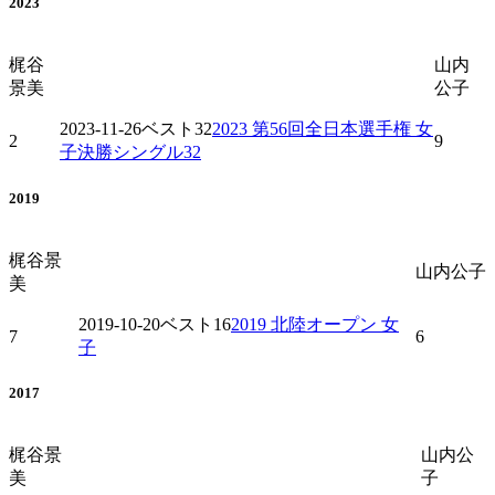
2023
梶谷
山内
景美
公子
2023-11-26
ベスト32
2023 第56回全日本選手権 女
2
9
子決勝シングル32
2019
梶谷景
山内公子
美
2019-10-20
ベスト16
2019 北陸オープン 女
7
6
子
2017
梶谷景
山内公
美
子