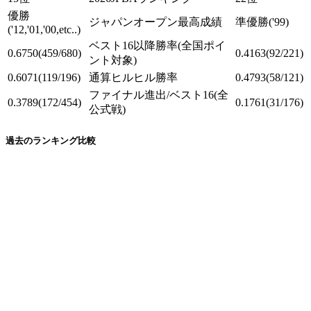
優勝
ジャパンオープン最高成績
準優勝
('99)
('12,'01,'00,etc..)
ベスト16以降勝率
(全国ポイ
0.6750
(459/680)
0.4163
(92/221)
ント対象)
0.6071
(119/196)
通算ヒルヒル勝率
0.4793
(58/121)
ファイナル進出/ベスト16
(全
0.3789
(172/454)
0.1761
(31/176)
公式戦)
過去のランキング比較