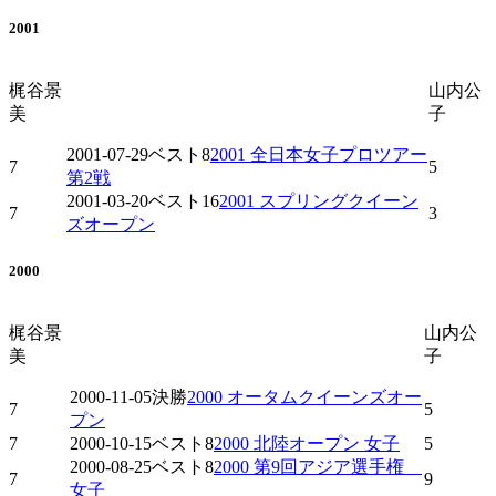
2001
梶谷景
山内公
美
子
2001-07-29
ベスト8
2001 全日本女子プロツアー
7
5
第2戦
2001-03-20
ベスト16
2001 スプリングクイーン
7
3
ズオープン
2000
梶谷景
山内公
美
子
2000-11-05
決勝
2000 オータムクイーンズオー
7
5
プン
7
2000-10-15
ベスト8
2000 北陸オープン 女子
5
2000-08-25
ベスト8
2000 第9回アジア選手権
7
9
女子