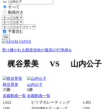
vs
すべて
動画付き
予選含む
Go
受け継がれる製造技術が最高の打球感を
梶谷景美
VS
山内公子
梶谷景美
山内公子
25勝
6勝
名鑑
動画一覧
名鑑
動画一覧
1,622
ビリヲカレーティング
1,491
15位
2026JPBAランキング
22位