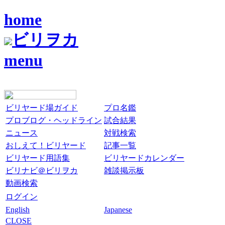
home
ビリヲカ
menu
ビリヤード場ガイド
プロ名鑑
プロブログ・ヘッドライン
試合結果
ニュース
対戦検索
おしえて！ビリヤード
記事一覧
ビリヤード用語集
ビリヤードカレンダー
ビリナビ＠ビリヲカ
雑談掲示板
動画検索
ログイン
English
Japanese
CLOSE