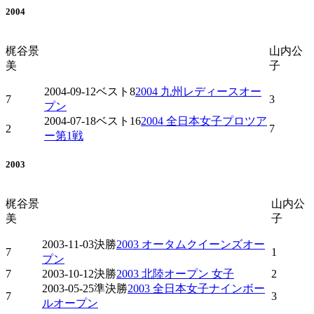
2004
梶谷景
山内公
美
子
2004-09-12
ベスト8
2004 九州レディースオー
7
3
プン
2004-07-18
ベスト16
2004 全日本女子プロツア
2
7
ー第1戦
2003
梶谷景
山内公
美
子
2003-11-03
決勝
2003 オータムクイーンズオー
7
1
プン
7
2003-10-12
決勝
2003 北陸オープン 女子
2
2003-05-25
準決勝
2003 全日本女子ナインボー
7
3
ルオープン