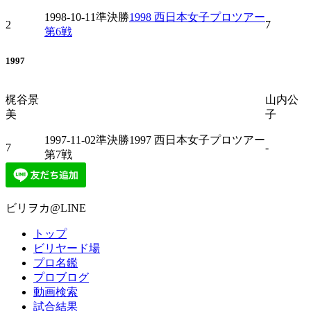
1998-10-11
準決勝
1998 西日本女子プロツアー
2
7
第6戦
1997
梶谷景
山内公
美
子
1997-11-02
準決勝
1997 西日本女子プロツアー
7
-
第7戦
ビリヲカ@LINE
トップ
ビリヤード場
プロ名鑑
プロブログ
動画検索
試合結果