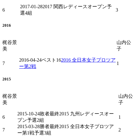
2017-01-28
2017 関西レディースオープン予
6
3
選4組
2016
梶谷景
山内公
美
子
2016-04-24
ベスト16
2016 全日本女子プロツア
7
1
ー第2戦
2015
梶谷景
山内公
美
子
2015-10-24
敗者最終
2015 九州レディースオー
6
1
プン予選2組
2015-03-28
勝者最終
2015 全日本女子プロツア
7
2
ー第1戦予選3組