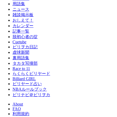
用語集
ニュース
雑談掲示板
おしえて！
カレンダー
記事一覧
脱初心者の掟
Cuetube
ビリヲカ日記
虚球新聞
裏用語集
タカタ写撞部
Race to 11
らくらくビリヤード
Billiard GIRL
ビリヤード占い
NBAルールブック
ビリナビ＠ビリヲカ
About
FAQ
利用規約