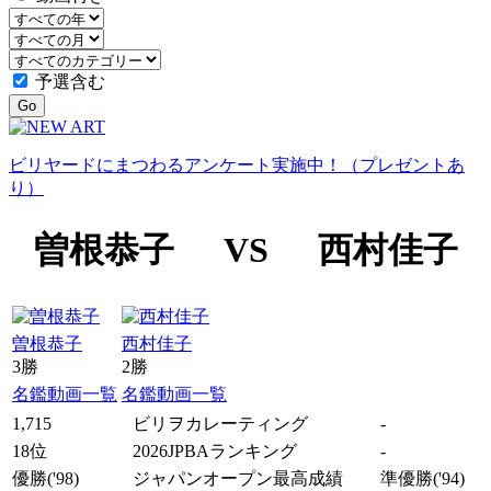
予選含む
Go
ビリヤードにまつわるアンケート実施中！（プレゼントあ
り）
曽根恭子
VS
西村佳子
曽根恭子
西村佳子
3勝
2勝
名鑑
動画一覧
名鑑
動画一覧
1,715
ビリヲカレーティング
-
18位
2026JPBAランキング
-
優勝
('98)
ジャパンオープン最高成績
準優勝
('94)