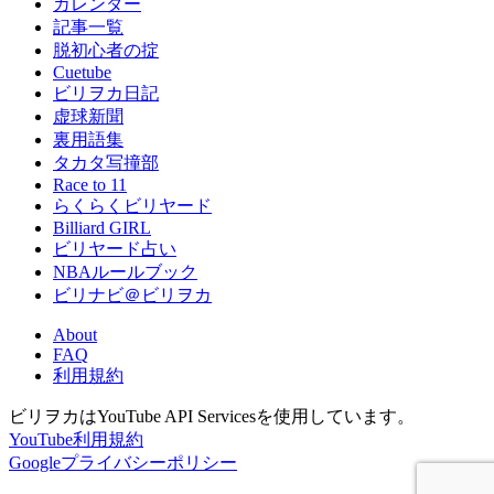
カレンダー
記事一覧
脱初心者の掟
Cuetube
ビリヲカ日記
虚球新聞
裏用語集
タカタ写撞部
Race to 11
らくらくビリヤード
Billiard GIRL
ビリヤード占い
NBAルールブック
ビリナビ＠ビリヲカ
About
FAQ
利用規約
ビリヲカはYouTube API Servicesを使用しています。
YouTube利用規約
Googleプライバシーポリシー