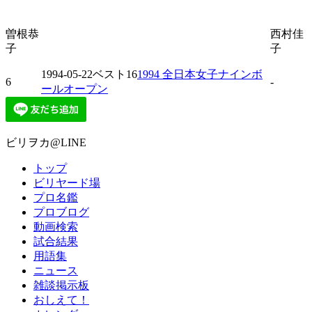
曽根恭
西村佳
子
子
1994-05-22
ベスト16
1994 全日本女子ナインボ
6
-
ールオープン
ビリヲカ@LINE
トップ
ビリヤード場
プロ名鑑
プロブログ
動画検索
試合結果
用語集
ニュース
雑談掲示板
おしえて！