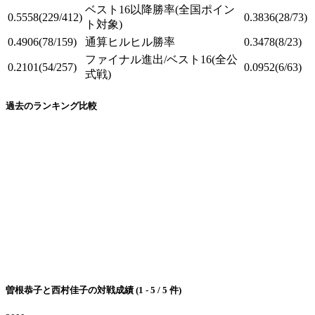
ベスト16以降勝率
(全国ポイン
0.5558
(229/412)
0.3836
(28/73)
ト対象)
0.4906
(78/159)
通算ヒルヒル勝率
0.3478
(8/23)
ファイナル進出/ベスト16
(全公
0.2101
(54/257)
0.0952
(6/63)
式戦)
過去のランキング比較
曽根恭子と西村佳子の対戦成績 (1 - 5 / 5 件)