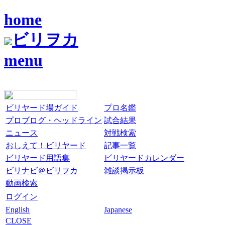
home
ビリヲカ
menu
ビリヤード場ガイド
プロ名鑑
プロブログ・ヘッドライン
試合結果
ニュース
対戦検索
おしえて！ビリヤード
記事一覧
ビリヤード用語集
ビリヤードカレンダー
ビリナビ＠ビリヲカ
雑談掲示板
動画検索
ログイン
English
Japanese
CLOSE