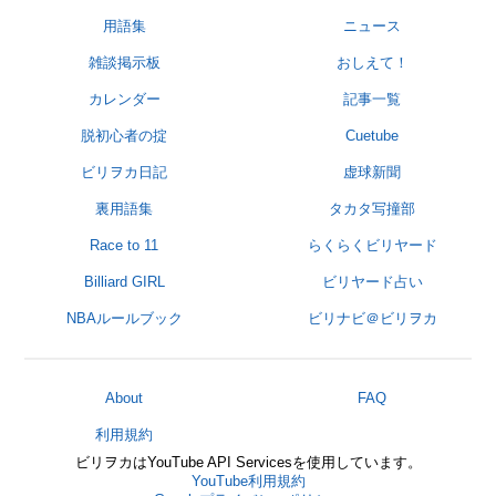
用語集
ニュース
雑談掲示板
おしえて！
カレンダー
記事一覧
脱初心者の掟
Cuetube
ビリヲカ日記
虚球新聞
裏用語集
タカタ写撞部
Race to 11
らくらくビリヤード
Billiard GIRL
ビリヤード占い
NBAルールブック
ビリナビ＠ビリヲカ
About
FAQ
利用規約
ビリヲカはYouTube API Servicesを使用しています。
YouTube利用規約