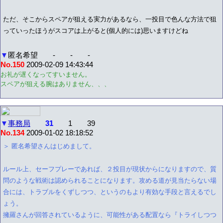
ただ、そこからスペアが狙える実力があるなら、一投目で色んな方法で狙
っていったほうがスコアは上がると(個人的には)思いますけどね
▼
匿名希望
-
-
-
No.150
2009-02-09 14:43:44
お礼が遅くなってすいません。
スペアが狙える腕はありません、、、
▼
事務局
31
1
39
No.134
2009-01-02 18:18:52
＞ 匿名希望さんはじめまして。
ルール上、セーフプレーであれば、２投目が現状からになりますので、質
問のような戦術は認められることになります。攻める道が見当たらない場
合には、トラブルをくずしつつ、というのもより有効な手段と言えるでし
ょう。
擁羅さんが回答されているように、可能性がある配置なら『トライしつつ