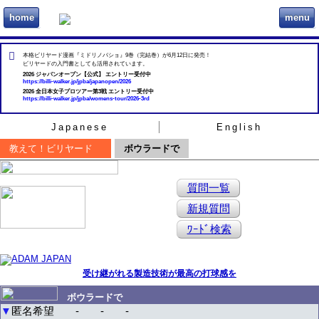
home
menu
ビリヲカ
本格ビリヤード漫画『ミドリノバショ』9巻（完結巻）が6月12日に発売！
ビリヤードの入門書としても活用されています。
2026 ジャパンオープン【公式】 エントリー受付中
https://billi-walker.jp/jpba/japanopen/2026
2026 全日本女子プロツアー第3戦 エントリー受付中
https://billi-walker.jp/jpba/womens-tour/2026-3rd
Japanese
English
教えて！ビリヤード
ボウラードで
質問一覧
新規質問
ﾜｰﾄﾞ検索
受け継がれる製造技術が最高の打球感を
ボウラードで
▼
匿名希望
-
-
-