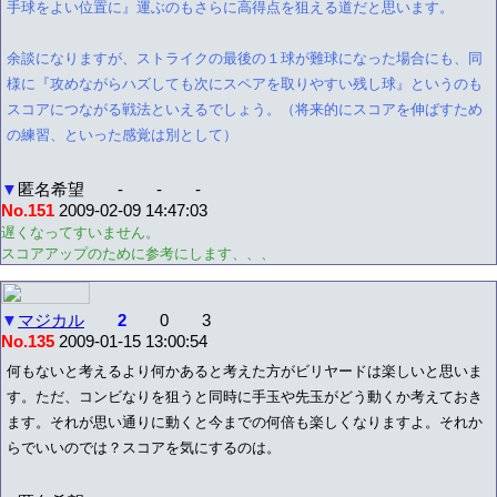
手球をよい位置に』運ぶのもさらに高得点を狙える道だと思います。
余談になりますが、ストライクの最後の１球が難球になった場合にも、同
様に『攻めながらハズしても次にスペアを取りやすい残し球』というのも
スコアにつながる戦法といえるでしょう。（将来的にスコアを伸ばすため
の練習、といった感覚は別として）
▼
匿名希望
-
-
-
No.151
2009-02-09 14:47:03
遅くなってすいません。
スコアアップのために参考にします、、、
▼
マジカル
2
0
3
No.135
2009-01-15 13:00:54
何もないと考えるより何かあると考えた方がビリヤードは楽しいと思いま
す。ただ、コンビなりを狙うと同時に手玉や先玉がどう動くか考えておき
ます。それが思い通りに動くと今までの何倍も楽しくなりますよ。それか
らでいいのでは？スコアを気にするのは。