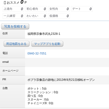
0
おススメ
P
0
0
0
0
上達向
初心者向
女性向
デート
0
0
0
一人練習
わいわい
低価格
写真を投稿する
住所
福岡県宗像市武丸2328-1
周辺地図をみる
マップアプリを起動
電話
0940-32-7051
email
ホームページ
PR
ポプラ宗像店の跡地に2013年9月21日移転オープン
台数
ポケット：5台
スリークッション：0台
四つ玉 : 0台
スヌーカー : 0台
チャイニーズ8 : 0台