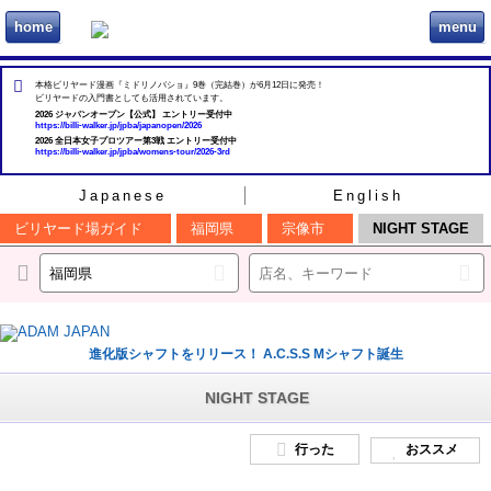
home
menu
ビリヲカ
本格ビリヤード漫画『ミドリノバショ』9巻（完結巻）が6月12日に発売！
ビリヤードの入門書としても活用されています。
2026 ジャパンオープン【公式】 エントリー受付中
https://billi-walker.jp/jpba/japanopen/2026
2026 全日本女子プロツアー第3戦 エントリー受付中
https://billi-walker.jp/jpba/womens-tour/2026-3rd
Japanese
English
ビリヤード場ガイド
福岡県
宗像市
NIGHT STAGE
進化版シャフトをリリース！ A.C.S.S Mシャフト誕生
NIGHT STAGE
行った
おススメ