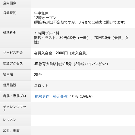
店内画像
営業時間
年中無休
12時オープン
(閉店時刻は不定期ですが、3時までは確実に開いてます)
標準料金
１時間プレイ料
開店～ラスト、80円/10分（一般）、70円/10分（会員、女
性）
サービス料金
会員入会金 2000円（永久会員）
交通アクセス
JR教育大前駅徒歩15分（3号線バイパス沿い）
駐車場
25台
併用施設
スロット
所属・専属プロ
能勢勇作
、
松元亜弥
（ともにJPBA）
チャレンジマッ
チ
レッスン
加盟、推薦