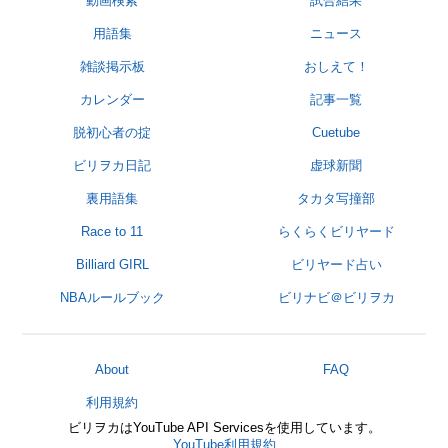
動画検索
試合結果
用語集
ニュース
雑談掲示板
おしえて！
カレンダー
記事一覧
脱初心者の掟
Cuetube
ビリヲカ日記
虚球新聞
裏用語集
タカタ写撞部
Race to 11
らくらくビリヤード
Billiard GIRL
ビリヤード占い
NBAルールブック
ビリナビ＠ビリヲカ
About
FAQ
利用規約
ビリヲカはYouTube API Servicesを使用しています。
YouTube利用規約