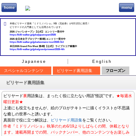
home
menu
ビリヲカ
本格ビリヤード漫画『ミドリノバショ』9巻（完結巻）が6月12日に発売！
ビリヤードの入門書としても活用されています。
2026 ジャパンオープン【公式】 エントリー受付中
https://billi-walker.jp/jpba/japanopen/2026
2026 全日本女子プロツアー第3戦 エントリー受付中
https://billi-walker.jp/jpba/womens-tour/2026-3rd
本日2026 Grand Prix West 第4戦【公式】 ライブスコア稼働中
https://billi-walker.jp/jpba/grandprixwest/2026-4th
Japanese
English
スペシャルコンテンツ
ビリヤード裏用語集
フローズン
ビリヤード裏用語集
ビリヤード
裏
用語集は、まったく役に立たない用語“怪説”です。
★毎週水
曜日更新★
上達にも役立ちませんが、絵のプロがテキトーに描くイラストが不思議
な癒しの世界へと誘います。
真面目で役に立つ解説は、
ビリヤード用語集
をご覧ください。
作者『ミドリノバショ』執筆のため6/19よりしばらくの間、休載となり
ます。連載再開までの間、バックナンバー、他のコンテンツをお楽しみ