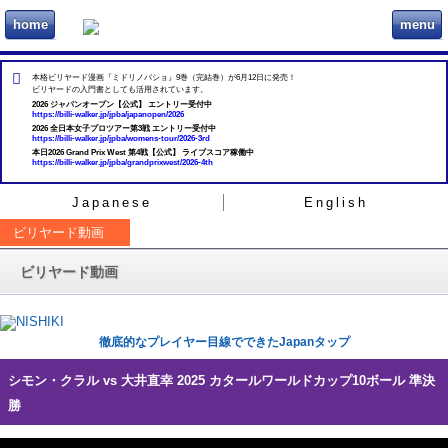
home
menu
ビリヲカ
本格ビリヤード漫画『ミドリノバショ』9巻（完結巻）が6月12日に発売！
ビリヤードの入門書としても活用されています。
2026 ジャパンオープン【公式】 エントリー受付中
https://billi-walker.jp/jpba/japanopen/2026
2026 全日本女子プロツアー第3戦 エントリー受付中
https://billi-walker.jp/jpba/womens-tour/2026-3rd
本日2026 Grand Prix West 第4戦【公式】 ライブスコア稼働中
https://billi-walker.jp/jpba/grandprixwest/2026-4th
Japanese
English
ビリヤード動画
ビリヤード動画
徹底的なプレイヤー目線でできたJapanタップ
シモン・クラル vs 大井直幸 2025 カタールワールドカップ10ボール 準決
勝