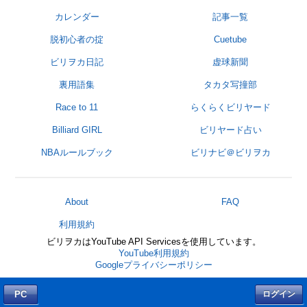
カレンダー
記事一覧
脱初心者の掟
Cuetube
ビリヲカ日記
虚球新聞
裏用語集
タカタ写撞部
Race to 11
らくらくビリヤード
Billiard GIRL
ビリヤード占い
NBAルールブック
ビリナビ＠ビリヲカ
About
FAQ
利用規約
ビリヲカはYouTube API Servicesを使用しています。
YouTube利用規約
Googleプライバシーポリシー
PC
ログイン