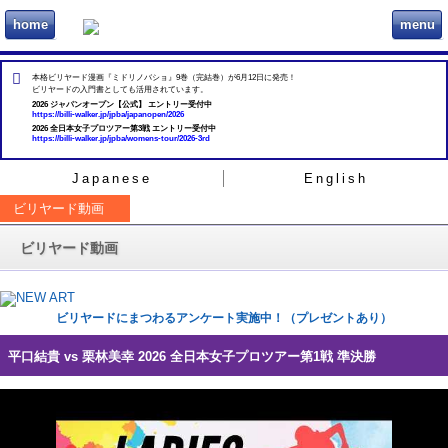
home
menu
ビリヲカ
本格ビリヤード漫画『ミドリノバショ』9巻（完結巻）が6月12日に発売！
ビリヤードの入門書としても活用されています。
2026 ジャパンオープン【公式】 エントリー受付中
https://billi-walker.jp/jpba/japanopen/2026
2026 全日本女子プロツアー第3戦 エントリー受付中
https://billi-walker.jp/jpba/womens-tour/2026-3rd
Japanese
English
ビリヤード動画
ビリヤード動画
ビリヤードにまつわるアンケート実施中！（プレゼントあり）
平口結貴 vs 栗林美幸 2026 全日本女子プロツアー第1戦 準決勝