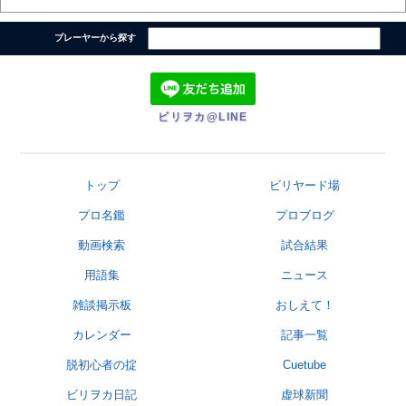
プレーヤーから探す
ビリヲカ@LINE
トップ
ビリヤード場
プロ名鑑
プロブログ
動画検索
試合結果
用語集
ニュース
雑談掲示板
おしえて！
カレンダー
記事一覧
脱初心者の掟
Cuetube
ビリヲカ日記
虚球新聞