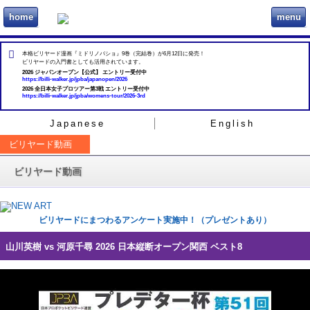
home
menu
ビリヲカ
本格ビリヤード漫画『ミドリノバショ』9巻（完結巻）が6月12日に発売！
ビリヤードの入門書としても活用されています。
2026 ジャパンオープン【公式】 エントリー受付中
https://billi-walker.jp/jpba/japanopen/2026
2026 全日本女子プロツアー第3戦 エントリー受付中
https://billi-walker.jp/jpba/womens-tour/2026-3rd
Japanese
English
ビリヤード動画
ビリヤード動画
ビリヤードにまつわるアンケート実施中！（プレゼントあり）
山川英樹 vs 河原千尋 2026 日本縦断オープン関西 ベスト8