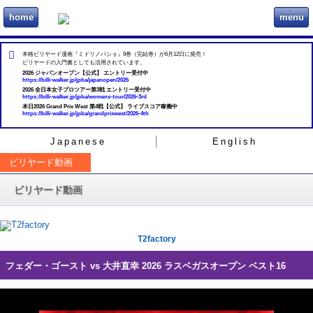
home
menu
ビリヲカ
本格ビリヤード漫画『ミドリノバショ』9巻（完結巻）が6月12日に発売！
ビリヤードの入門書としても活用されています。
2026 ジャパンオープン【公式】 エントリー受付中
https://billi-walker.jp/jpba/japanopen/2026
2026 全日本女子プロツアー第3戦 エントリー受付中
https://billi-walker.jp/jpba/womens-tour/2026-3rd
本日2026 Grand Prix West 第4戦【公式】 ライブスコア稼働中
https://billi-walker.jp/jpba/grandprixwest/2026-4th
Japanese
English
ビリヤード動画
ビリヤード動画
T2factory
フェダー・ゴースト vs 大井直幸 2026 ラスベガスオープン ベスト16