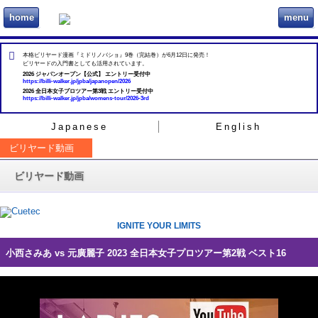
home
menu
ビリヲカ
本格ビリヤード漫画『ミドリノバショ』9巻（完結巻）が6月12日に発売！
ビリヤードの入門書としても活用されています。
2026 ジャパンオープン【公式】 エントリー受付中
https://billi-walker.jp/jpba/japanopen/2026
2026 全日本女子プロツアー第3戦 エントリー受付中
https://billi-walker.jp/jpba/womens-tour/2026-3rd
Japanese
English
ビリヤード動画
ビリヤード動画
IGNITE YOUR LIMITS
小西さみあ vs 元廣麗子 2023 全日本女子プロツアー第2戦 ベスト16