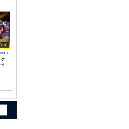
0:10
lliard TV
 ケ
ナイ