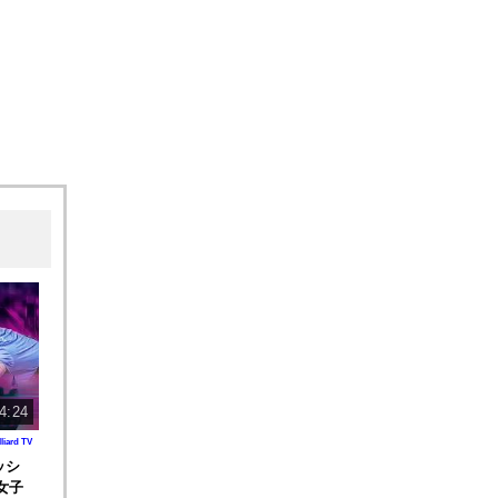
4:24
lliard TV
ィッシ
 女子