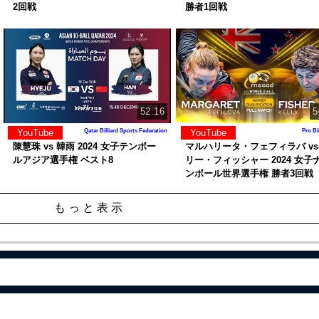
2回戦
勝者1回戦
52:16
5
YouTube
YouTube
Qatar Billiard Sports Federation
Pro Bi
陳慧珠 vs 韓雨 2024 女子テンボー
マルハリータ・フェフィラバ vs
ルアジア選手権 ベスト8
リー・フィッシャー 2024 女子
ンボール世界選手権 勝者3回戦
もっと表示