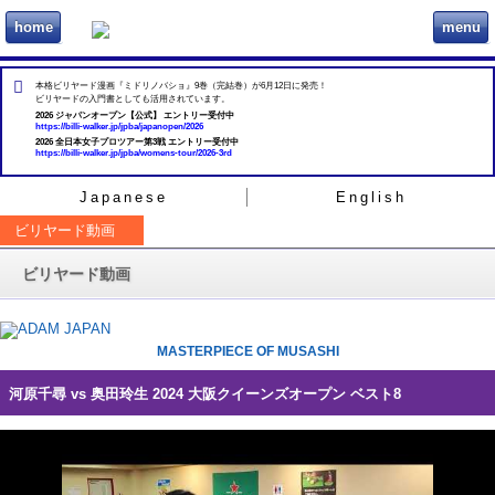
home
menu
ビリヲカ
本格ビリヤード漫画『ミドリノバショ』9巻（完結巻）が6月12日に発売！
ビリヤードの入門書としても活用されています。
2026 ジャパンオープン【公式】 エントリー受付中
https://billi-walker.jp/jpba/japanopen/2026
2026 全日本女子プロツアー第3戦 エントリー受付中
https://billi-walker.jp/jpba/womens-tour/2026-3rd
Japanese
English
ビリヤード動画
ビリヤード動画
MASTERPIECE OF MUSASHI
河原千尋 vs 奥田玲生 2024 大阪クイーンズオープン ベスト8