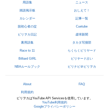
用語集
ニュース
雑談掲示板
おしえて！
カレンダー
記事一覧
脱初心者の掟
Cuetube
ビリヲカ日記
虚球新聞
裏用語集
タカタ写撞部
Race to 11
らくらくビリヤード
Billiard GIRL
ビリヤード占い
NBAルールブック
ビリナビ＠ビリヲカ
About
FAQ
利用規約
ビリヲカはYouTube API Servicesを使用しています。
YouTube利用規約
Googleプライバシーポリシー