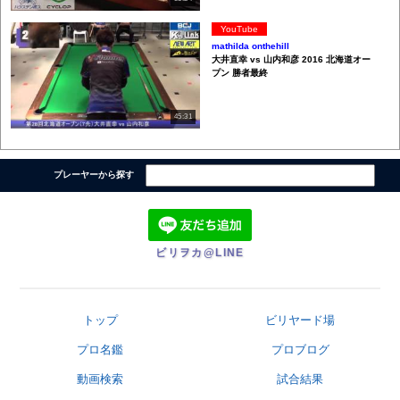
YouTube
mathilda onthehill
大井直幸 vs 山内和彦 2016 北海道オー
プン 勝者最終
45:31
プレーヤーから探す
ビリヲカ@LINE
トップ
ビリヤード場
プロ名鑑
プロブログ
動画検索
試合結果