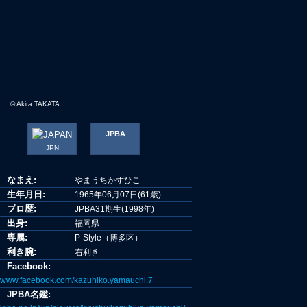
© Akira TAKATA
JPBA
JPN
なまえ:
やまうちかずひこ
生年月日:
1965年06月07日(61歳)
プロ歴:
JPBA31期生(1998年)
出身:
福岡県
専属:
P-Style（博多区）
利き腕:
右利き
Facebook:
www.facebook.com/kazuhiko.yamauchi.7
JPBA名鑑: