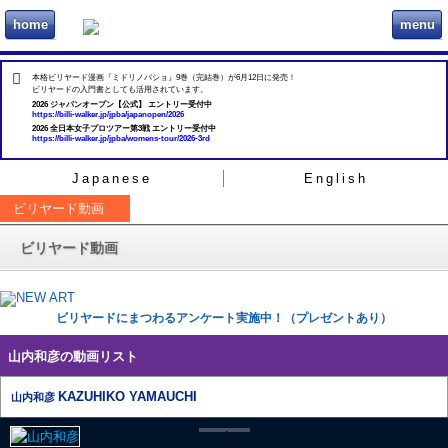
home
menu
ビリヲカ
本格ビリヤード漫画『ミドリノバショ』9巻（完結巻）が6月12日に発売！
ビリヤードの入門書としても活用されています。
2026 ジャパンオープン【公式】 エントリー受付中
https://billi-walker.jp/jpba/japanopen/2026
2026 全日本女子プロツアー第3戦 エントリー受付中
https://billi-walker.jp/jpba/womens-tour/2026-3rd
Japanese
English
ビリヤード動画
ビリヤード動画
ビリヤードにまつわるアンケート実施中！（プレゼントあり）
山内和彦の動画リスト
KAZUHIKO YAMAUCHI
山内和彦
1