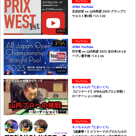
YouTube
JPBA YouTube
北谷好宏 vs 山内和彦 2025 グランプリ
ウエスト第1戦 ベスト32
1:41:21
YouTube
JPBA YouTube
竹中寛 vs 山内和彦 2023 全日本14-1オ
ープン選手権 ベスト16
2:31:53
YouTube
キンちゃんの『たまいく!!』
【ビリヤード】JPBA山内プロと対戦！
ローテーション180点
36:18
YouTube
キンちゃんの『たまいく!!』
【超豪華！】ビリヤードのプロだらけの