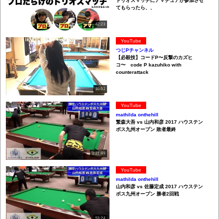
トリオスマッチにアマチュアが参加させ
てもらったら、、
42:23
YouTube
つじPチャンネル
【必殺技】コードP〜反撃のカズヒ
コ〜 code P kazuhiko with
counterattack
10:51
YouTube
mathilda onthehill
繁森大吾 vs 山内和彦 2017 ハウステン
ボス九州オープン 敗者最終
1:21:49
YouTube
mathilda onthehill
山内和彦 vs 佐藤定成 2017 ハウステン
ボス九州オープン 勝者2回戦
53:24