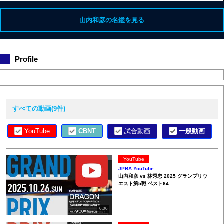
山内和彦の名鑑を見る
Profile
すべての動画(9件)
試合動画
一般動画
YouTube
CBNT
YouTube
JPBA YouTube
山内和彦 vs 林秀忠 2025 グランプリウ
エスト第5戦 ベスト64
0:00