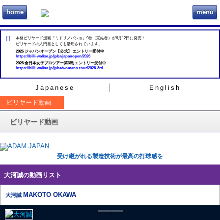
home
menu
ビリヲカ
本格ビリヤード漫画『ミドリノバショ』9巻（完結巻）が6月12日に発売！
ビリヤードの入門書としても活用されています。
2026 ジャパンオープン【公式】 エントリー受付中
https://billi-walker.jp/jpba/japanopen/2026
2026 全日本女子プロツアー第3戦 エントリー受付中
https://billi-walker.jp/jpba/womens-tour/2026-3rd
Japanese
English
ビリヤード動画
ビリヤード動画
受け継がれる製造技術が最高の打球感を
大河誠の動画リスト
MAKOTO OKAWA
大河誠
1