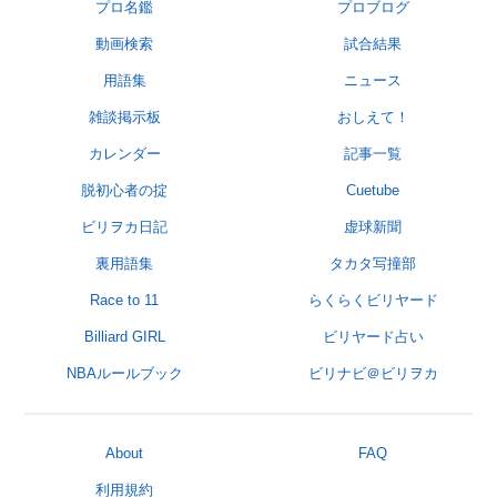
プロ名鑑
プロブログ
動画検索
試合結果
用語集
ニュース
雑談掲示板
おしえて！
カレンダー
記事一覧
脱初心者の掟
Cuetube
ビリヲカ日記
虚球新聞
裏用語集
タカタ写撞部
Race to 11
らくらくビリヤード
Billiard GIRL
ビリヤード占い
NBAルールブック
ビリナビ＠ビリヲカ
About
FAQ
利用規約