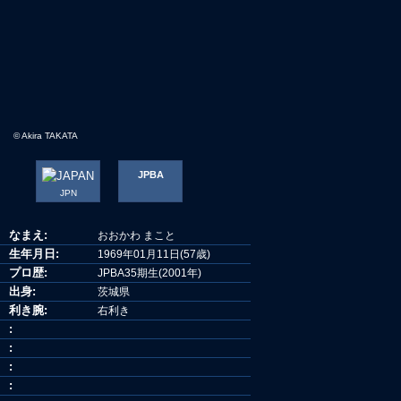
© Akira TAKATA
JPBA
JPN
なまえ:
おおかわ まこと
生年月日:
1969年01月11日(57歳)
プロ歴:
JPBA35期生(2001年)
出身:
茨城県
利き腕:
右利き
:
:
:
: