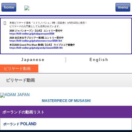
home
menu
ビリヲカ
本格ビリヤード漫画『ミドリノバショ』9巻（完結巻）が6月12日に発売！
ビリヤードの入門書としても活用されています。
2026 ジャパンオープン【公式】 エントリー受付中
https://billi-walker.jp/jpba/japanopen/2026
2026 全日本女子プロツアー第3戦 エントリー受付中
https://billi-walker.jp/jpba/womens-tour/2026-3rd
本日2026 Grand Prix West 第4戦【公式】 ライブスコア稼働中
https://billi-walker.jp/jpba/grandprixwest/2026-4th
Japanese
English
ビリヤード動画
ビリヤード動画
MASTERPIECE OF MUSASHI
ポーランドの動画リスト
POLAND
ポーランド