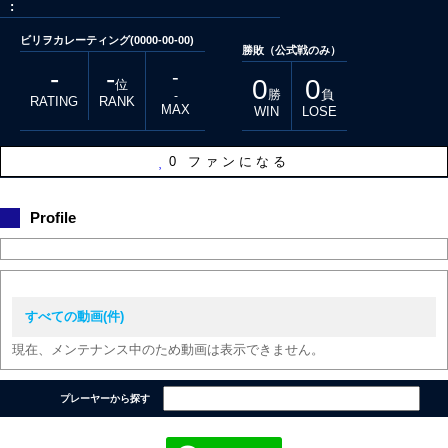
:
ビリヲカレーティング(0000-00-00)
勝敗（公式戦のみ）
-
-
-
0
0
位
勝
負
-
RATING
RANK
MAX
WIN
LOSE
0
ファンになる
Profile
すべての動画(件)
現在、メンテナンス中のため動画は表示できません。
プレーヤーから探す