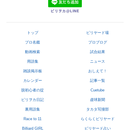
ビリヲカ@LINE
トップ
ビリヤード場
プロ名鑑
プロブログ
動画検索
試合結果
用語集
ニュース
雑談掲示板
おしえて！
カレンダー
記事一覧
脱初心者の掟
Cuetube
ビリヲカ日記
虚球新聞
裏用語集
タカタ写撞部
Race to 11
らくらくビリヤード
Billiard GIRL
ビリヤード占い